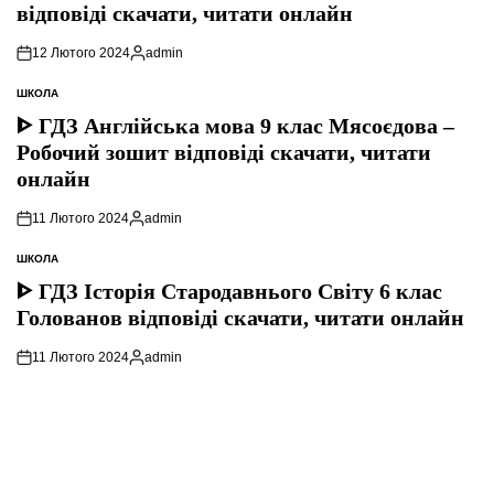
відповіді скачати, читати онлайн
12 Лютого 2024
admin
Опубліковано
ШКОЛА
ОПУБЛІКУВАТИ
У
ᐈ ГДЗ Англійська мова 9 клас Мясоєдова –
Робочий зошит відповіді скачати, читати
онлайн
11 Лютого 2024
admin
Опубліковано
ШКОЛА
ОПУБЛІКУВАТИ
У
ᐈ ГДЗ Історія Стародавнього Свiту 6 клас
Голованов відповіді скачати, читати онлайн
11 Лютого 2024
admin
Опубліковано