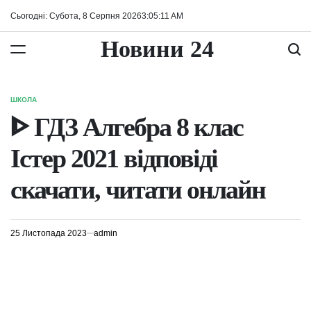
Перейти
Сьогодні: Субота, 8 Серпня 2026
3
:
05
:
11
AM
до
вмісту
Новини 24
ШКОЛА
ОПУБЛІКУВАТИ
У
ᐈ ГДЗ Алгебра 8 клас
Істер 2021 відповіді
скачати, читати онлайн
25 Листопада 2023
admin