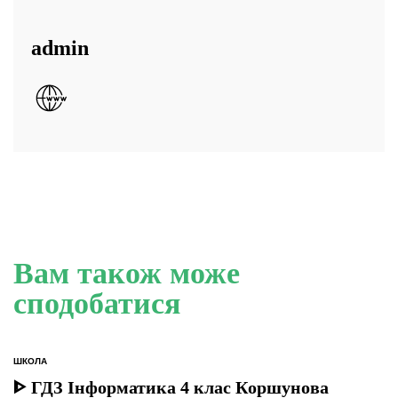
admin
Вам також може
сподобатися
ШКОЛА
ОПУБЛІКУВАТИ
У
ᐈ ГДЗ Інформатика 4 клас Коршунова