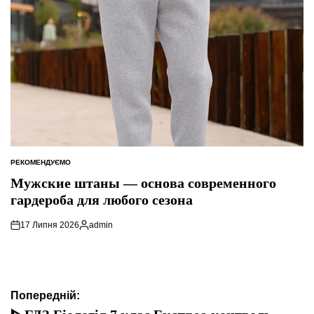
РЕКОМЕНДУЄМО
ОПУБЛІКУВАТИ
У
Мужские штаны — основа современного
гардероба для любого сезона
17 Липня 2026
admin
Опубліковано
Навігація
Попередній: