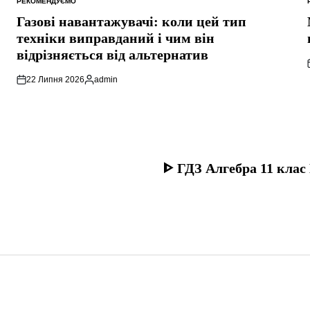
РЕКОМЕНДУЄМО
ОПУБЛІКУВАТИ
У
Газові навантажувачі: коли цей тип
техніки виправданий і чим він
відрізняється від альтернатив
22 Липня 2026
admin
Опубліковано
ᐈ ГДЗ Алгебра 11 клас 