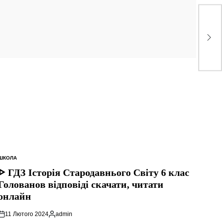
ᐈ Г
Збі
он
ШКОЛА
ОПУБЛІКУВАТИ
У
ᐈ ГДЗ Історія Стародавнього Свiту 6 клас
Голованов відповіді скачати, читати
онлайн
11 Лютого 2024
admin
Опубліковано