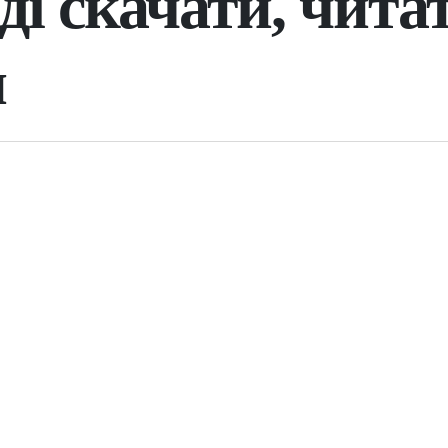
ді скачати, чита
н