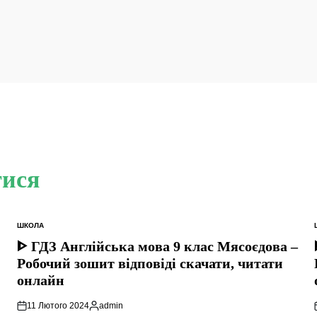
тися
ШКОЛА
ОПУБЛІКУВАТИ
У
ᐈ ГДЗ Англійська мова 9 клас Мясоєдова –
Робочий зошит відповіді скачати, читати
онлайн
11 Лютого 2024
admin
Опубліковано