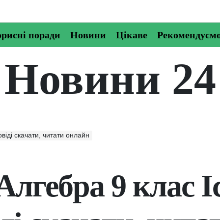
рисні поради
Новини
Цікаве
Рекомендуєм
Новини 24
овіді скачати, читати онлайн
Алгебра 9 клас І