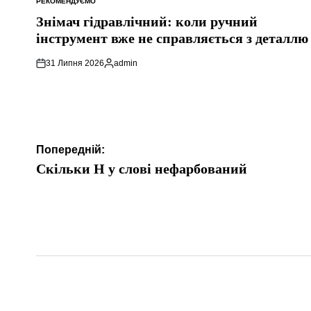
РЕКОМЕНДУЄМО
ОПУБЛІКУВАТИ
У
Знімач гідравлічний: коли ручний
інструмент вже не справляється з деталлю
31 Липня 2026
admin
Опубліковано
Навігація
Попередній:
записів
Скільки Н у слові нефарбований