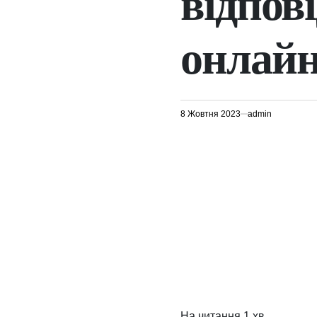
відпові
онлай
8 Жовтня 2023
admin
На читання
1 хв