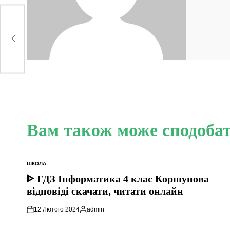
Вам також може сподоба
ШКОЛА
ОПУБЛІКУВАТИ
У
ᐈ ГДЗ Інформатика 4 клас Коршунова
відповіді скачати, читати онлайн
12 Лютого 2024
admin
Опубліковано