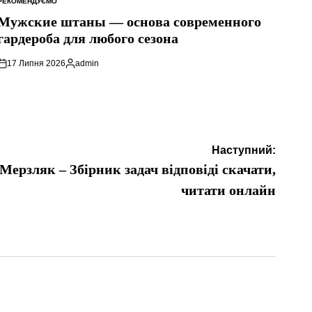
РЕКОМЕНДУЄМО
ОПУБЛІКУВАТИ
У
Мужские штаны — основа современного
гардероба для любого сезона
17 Липня 2026
admin
Опубліковано
Наступний:
Мерзляк – Збірник задач відповіді скачати,
читати онлайн