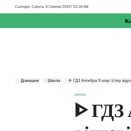
Перейти
Сьогодні: Субота, 8 Серпня 2026
7
:
03
:
29
AM
до
вмісту
Ко
Домашня
Школа
ᐈ ГДЗ Алгебра 9 клас Істер відп
ШКОЛА
ОПУБЛІКУВАТИ
У
ᐈ ГДЗ 