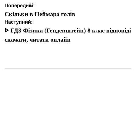
Навігація
Попередній:
записів
Скільки в Неймара голів
Наступний:
ᐈ ГДЗ Фізика (Генденштейн) 8 клас відповіді
скачати, читати онлайн