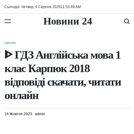
Перейти
Сьогодні: Четвер, 6 Серпня 2026
11
:
53
:
49
AM
до
вмісту
Новини 24
ШКОЛА
ОПУБЛІКУВАТИ
У
ᐈ ГДЗ Англійська мова 1
клас Карпюк 2018
відповіді скачати, читати
онлайн
14 Жовтня 2023
admin