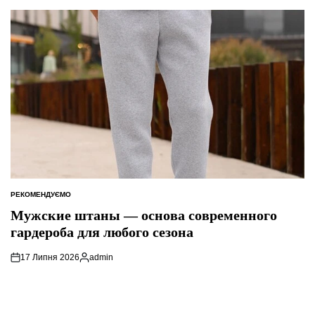
РЕКОМЕНДУЄМО
ОПУБЛІКУВАТИ
У
Мужские штаны — основа современного
гардероба для любого сезона
17 Липня 2026
admin
Опубліковано