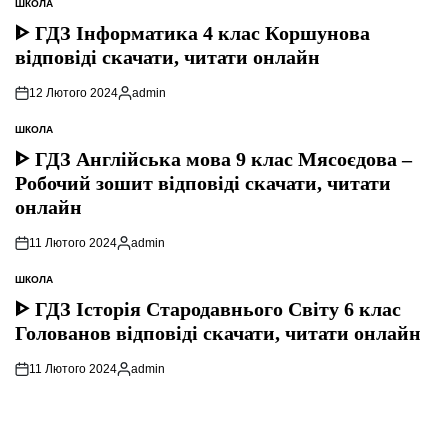
ШКОЛА
ОПУБЛІКУВАТИ
У
ᐈ ГДЗ Інформатика 4 клас Коршунова
відповіді скачати, читати онлайн
12 Лютого 2024
admin
Опубліковано
ШКОЛА
ОПУБЛІКУВАТИ
У
ᐈ ГДЗ Англійська мова 9 клас Мясоєдова –
Робочий зошит відповіді скачати, читати
онлайн
11 Лютого 2024
admin
Опубліковано
ШКОЛА
ОПУБЛІКУВАТИ
У
ᐈ ГДЗ Історія Стародавнього Свiту 6 клас
Голованов відповіді скачати, читати онлайн
11 Лютого 2024
admin
Опубліковано