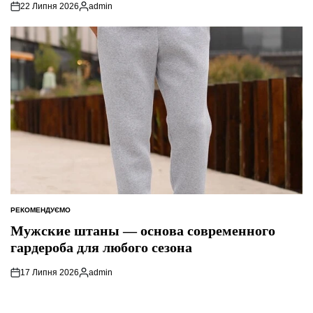
22 Липня 2026
admin
Опубліковано
РЕКОМЕНДУЄМО
ОПУБЛІКУВАТИ
У
Мужские штаны — основа современного
гардероба для любого сезона
17 Липня 2026
admin
Опубліковано