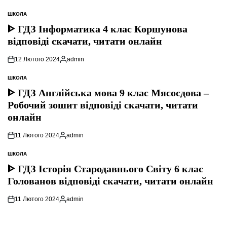
ШКОЛА
ОПУБЛІКУВАТИ
У
ᐈ ГДЗ Інформатика 4 клас Коршунова
відповіді скачати, читати онлайн
12 Лютого 2024
admin
Опубліковано
ШКОЛА
ОПУБЛІКУВАТИ
У
ᐈ ГДЗ Англійська мова 9 клас Мясоєдова –
Робочий зошит відповіді скачати, читати
онлайн
11 Лютого 2024
admin
Опубліковано
ШКОЛА
ОПУБЛІКУВАТИ
У
ᐈ ГДЗ Історія Стародавнього Свiту 6 клас
Голованов відповіді скачати, читати онлайн
11 Лютого 2024
admin
Опубліковано