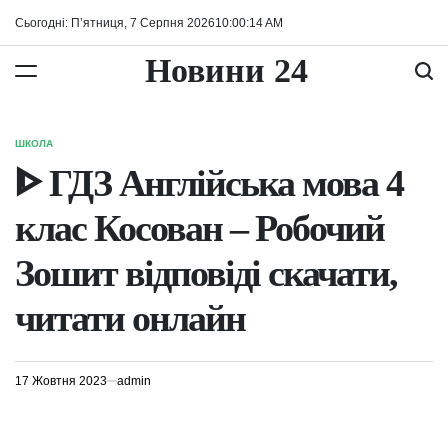
Перейти
Сьогодні: П’ятниця, 7 Серпня 2026
10
:
00
:
14
AM
до
вмісту
Новини 24
ШКОЛА
ОПУБЛІКУВАТИ
У
ᐈ ГДЗ Англійська мова 4
клас Косован – Робочий
Зошит відповіді скачати,
читати онлайн
17 Жовтня 2023
admin