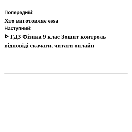
Навігація
Попередній:
записів
Хто виготовляє essa
Наступний:
ᐈ ГДЗ Фізика 9 клас Зошит контроль
відповіді скачати, читати онлайн