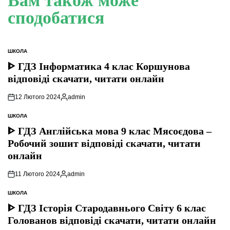
Вам також може
сподобатися
ШКОЛА
ОПУБЛІКУВАТИ
У
ᐈ ГДЗ Інформатика 4 клас Коршунова
відповіді скачати, читати онлайн
12 Лютого 2024
admin
Опубліковано
ШКОЛА
ОПУБЛІКУВАТИ
У
ᐈ ГДЗ Англійська мова 9 клас Мясоєдова –
Робочий зошит відповіді скачати, читати
онлайн
11 Лютого 2024
admin
Опубліковано
ШКОЛА
ОПУБЛІКУВАТИ
У
ᐈ ГДЗ Історія Стародавнього Свiту 6 клас
Голованов відповіді скачати, читати онлайн