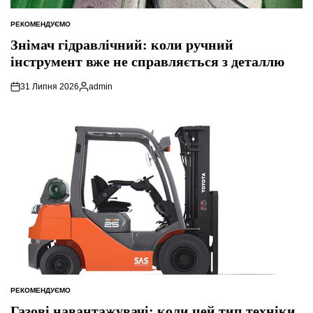
РЕКОМЕНДУЄМО
ОПУБЛІКУВАТИ
У
Знімач гідравлічний: коли ручний
інструмент вже не справляється з деталлю
31 Липня 2026
admin
Опубліковано
РЕКОМЕНДУЄМО
ОПУБЛІКУВАТИ
У
Газові навантажувачі: коли цей тип техніки