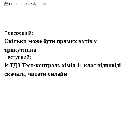
17 Липня 2026
admin
Опубліковано
Навігація
Попередній:
записів
Скільки може бути прямих кутів у
трикутника
Наступний:
ᐈ ГДЗ Тест-контроль хімія 11 клас відповіді
скачати, читати онлайн