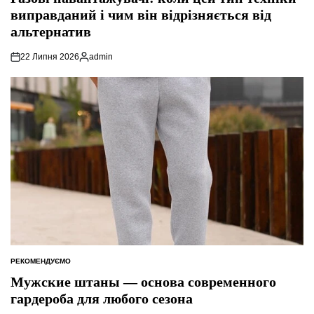
виправданий і чим він відрізняється від
альтернатив
22 Липня 2026
admin
Опубліковано
РЕКОМЕНДУЄМО
ОПУБЛІКУВАТИ
У
Мужские штаны — основа современного
гардероба для любого сезона