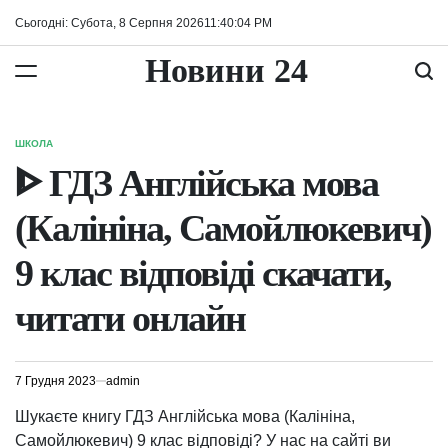
Перейти
Сьогодні: Субота, 8 Серпня 2026
11
:
40
:
04
PM
до
вмісту
Новини 24
ШКОЛА
ОПУБЛІКУВАТИ
У
ᐈ ГДЗ Англійська мова
(Калініна, Самойлюкевич)
9 клас відповіді скачати,
читати онлайн
7 Грудня 2023
admin
Шукаєте книгу ГДЗ Англійська мова (Калініна,
Самойлюкевич) 9 клас відповіді? У нас на сайті ви