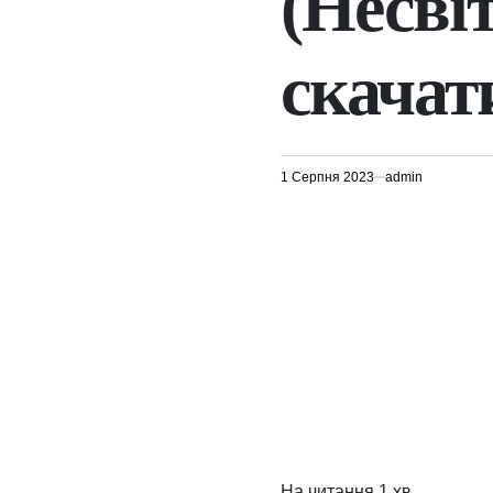
(Несвіт
скачат
1 Серпня 2023
admin
На читання
1 хв