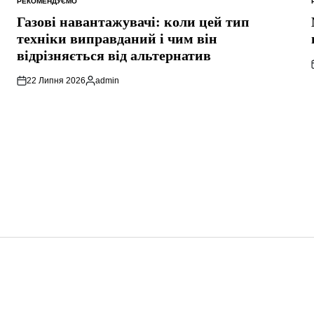
РЕКОМЕНДУЄМО
ОПУБЛІКУВАТИ
У
Газові навантажувачі: коли цей тип
техніки виправданий і чим він
відрізняється від альтернатив
22 Липня 2026
admin
Опубліковано