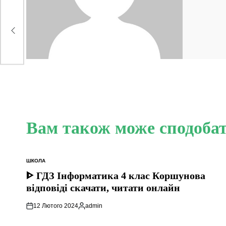
Вам також може сподоба
ШКОЛА
ОПУБЛІКУВАТИ
У
ᐈ ГДЗ Інформатика 4 клас Коршунова
відповіді скачати, читати онлайн
12 Лютого 2024
admin
Опубліковано