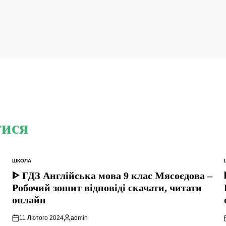
тися
ШКОЛА
ОПУБЛІКУВАТИ
У
ᐈ ГДЗ Англійська мова 9 клас Мясоєдова –
Робочий зошит відповіді скачати, читати
онлайн
11 Лютого 2024
admin
Опубліковано