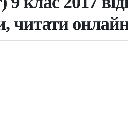
) 9 клас 2017 від
и, читати онлай