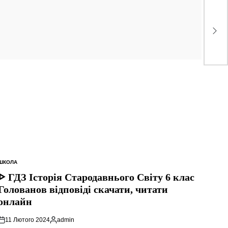
ШКОЛА
ОПУБЛІКУВАТИ
У
ᐈ ГДЗ Історія Стародавнього Свiту 6 клас
Голованов відповіді скачати, читати
онлайн
11 Лютого 2024
admin
Опубліковано