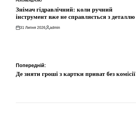
РЕКОМЕНДУЄМО
ОПУБЛІКУВАТИ
У
Знімач гідравлічний: коли ручний
інструмент вже не справляється з деталлю
31 Липня 2026
admin
Опубліковано
Навігація
Попередній:
записів
Де зняти гроші з картки приват без комісії