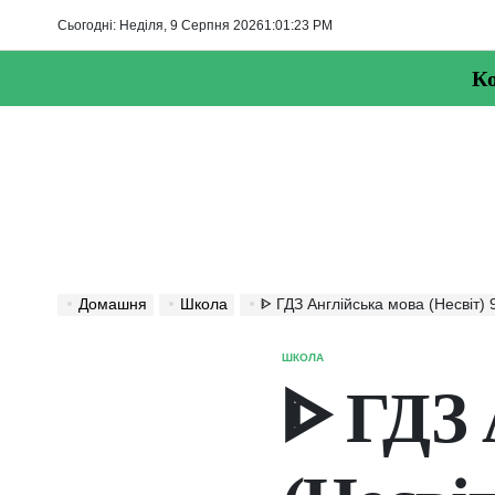
Перейти
Сьогодні: Неділя, 9 Серпня 2026
1
:
01
:
23
PM
до
вмісту
Ко
Домашня
Школа
ᐈ ГДЗ Англійська мова (Несвіт) 9 к
ШКОЛА
ОПУБЛІКУВАТИ
У
ᐈ ГДЗ 