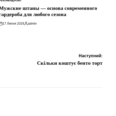
РЕКОМЕНДУЄМО
ОПУБЛІКУВАТИ
У
Мужские штаны — основа современного
гардероба для любого сезона
17 Липня 2026
admin
Опубліковано
Наступний:
Скільки коштує бенто торт