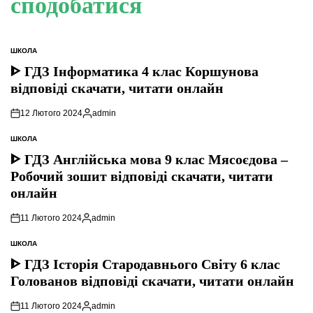
сподобатися
ШКОЛА
ОПУБЛІКУВАТИ
У
ᐈ ГДЗ Інформатика 4 клас Коршунова
відповіді скачати, читати онлайн
12 Лютого 2024
admin
Опубліковано
ШКОЛА
ОПУБЛІКУВАТИ
У
ᐈ ГДЗ Англійська мова 9 клас Мясоєдова –
Робочий зошит відповіді скачати, читати
онлайн
11 Лютого 2024
admin
Опубліковано
ШКОЛА
ОПУБЛІКУВАТИ
У
ᐈ ГДЗ Історія Стародавнього Свiту 6 клас
Голованов відповіді скачати, читати онлайн
11 Лютого 2024
admin
Опубліковано