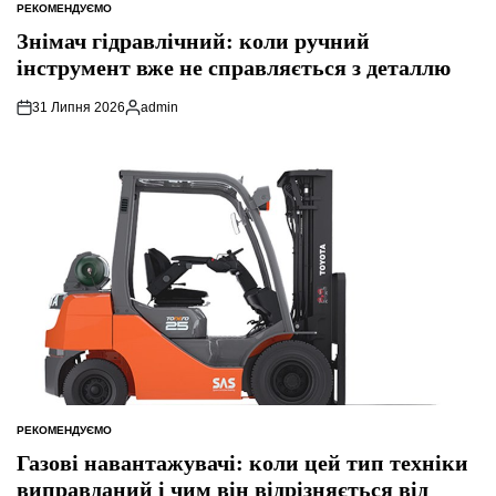
РЕКОМЕНДУЄМО
ОПУБЛІКУВАТИ
У
Знімач гідравлічний: коли ручний
інструмент вже не справляється з деталлю
31 Липня 2026
admin
Опубліковано
РЕКОМЕНДУЄМО
ОПУБЛІКУВАТИ
У
Газові навантажувачі: коли цей тип техніки
виправданий і чим він відрізняється від