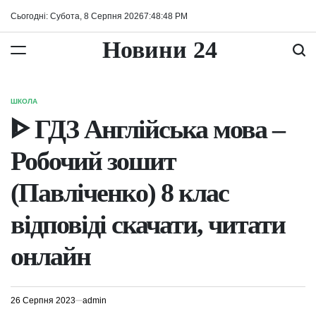
Перейти
Сьогодні: Субота, 8 Серпня 2026
7
:
48
:
48
PM
до
вмісту
Новини 24
ШКОЛА
ОПУБЛІКУВАТИ
У
ᐈ ГДЗ Англійська мова –
Робочий зошит
(Павліченко) 8 клас
відповіді скачати, читати
онлайн
26 Серпня 2023
admin