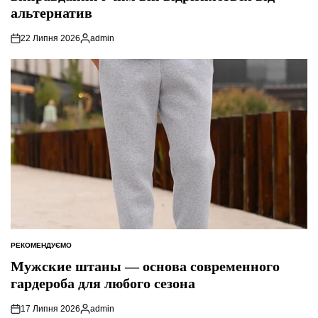
альтернатив
22 Липня 2026
admin
Опубліковано
РЕКОМЕНДУЄМО
ОПУБЛІКУВАТИ
У
Мужские штаны — основа современного
гардероба для любого сезона
17 Липня 2026
admin
Опубліковано