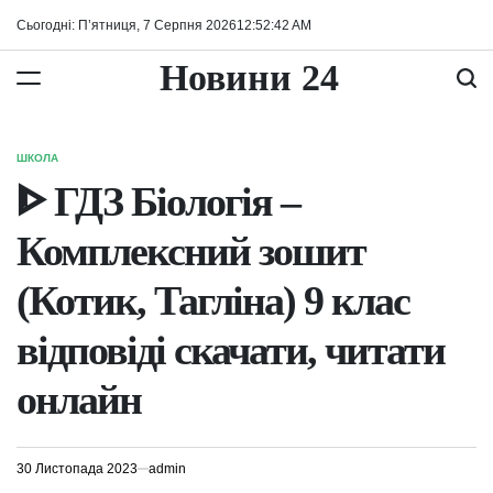
Перейти
Сьогодні: П’ятниця, 7 Серпня 2026
12
:
52
:
42
AM
до
вмісту
Новини 24
ШКОЛА
ОПУБЛІКУВАТИ
У
ᐈ ГДЗ Біологія –
Комплексний зошит
(Котик, Тагліна) 9 клас
відповіді скачати, читати
онлайн
30 Листопада 2023
admin