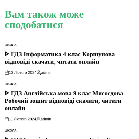
Вам також може
сподобатися
ШКОЛА
ОПУБЛІКУВАТИ
У
ᐈ ГДЗ Інформатика 4 клас Коршунова
відповіді скачати, читати онлайн
12 Лютого 2024
admin
Опубліковано
ШКОЛА
ОПУБЛІКУВАТИ
У
ᐈ ГДЗ Англійська мова 9 клас Мясоєдова –
Робочий зошит відповіді скачати, читати
онлайн
11 Лютого 2024
admin
Опубліковано
ШКОЛА
ОПУБЛІКУВАТИ
У