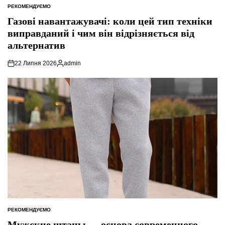
РЕКОМЕНДУЄМО
ОПУБЛІКУВАТИ
У
Газові навантажувачі: коли цей тип техніки
виправданий і чим він відрізняється від
альтернатив
22 Липня 2026
admin
Опубліковано
РЕКОМЕНДУЄМО
ОПУБЛІКУВАТИ
У
Мужские штаны — основа современного