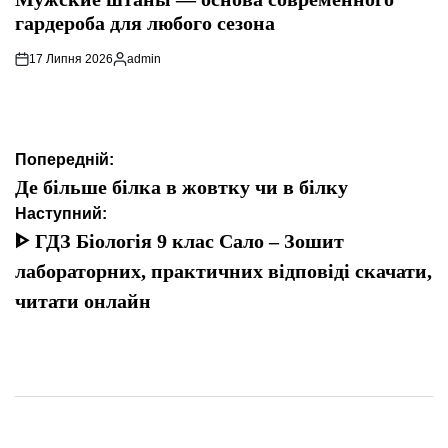
гардероба для любого сезона
17 Липня 2026
admin
Опубліковано
Навігація
Попередній:
записів
Де більше білка в жовтку чи в білку
Наступний:
ᐈ ГДЗ Біологія 9 клас Сало – Зошит
лабораторних, практичних відповіді скачати,
читати онлайн