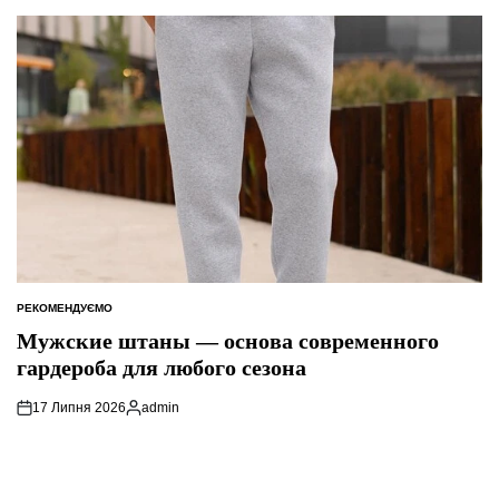
РЕКОМЕНДУЄМО
ОПУБЛІКУВАТИ
У
Мужские штаны — основа современного
гардероба для любого сезона
17 Липня 2026
admin
Опубліковано