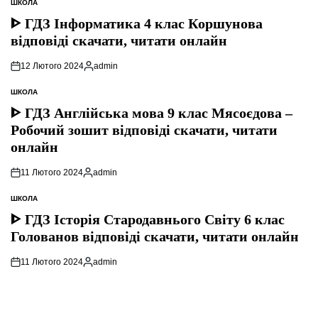
ШКОЛА
ОПУБЛІКУВАТИ
У
ᐈ ГДЗ Інформатика 4 клас Коршунова
відповіді скачати, читати онлайн
12 Лютого 2024
admin
Опубліковано
ШКОЛА
ОПУБЛІКУВАТИ
У
ᐈ ГДЗ Англійська мова 9 клас Мясоєдова –
Робочий зошит відповіді скачати, читати
онлайн
11 Лютого 2024
admin
Опубліковано
ШКОЛА
ОПУБЛІКУВАТИ
У
ᐈ ГДЗ Історія Стародавнього Свiту 6 клас
Голованов відповіді скачати, читати онлайн
11 Лютого 2024
admin
Опубліковано