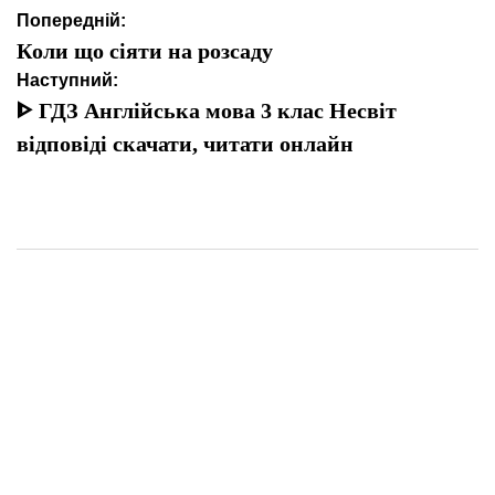
Навігація
Попередній:
записів
Коли що сіяти на розсаду
Наступний:
ᐈ ГДЗ Англійська мова 3 клас Несвіт
відповіді скачати, читати онлайн