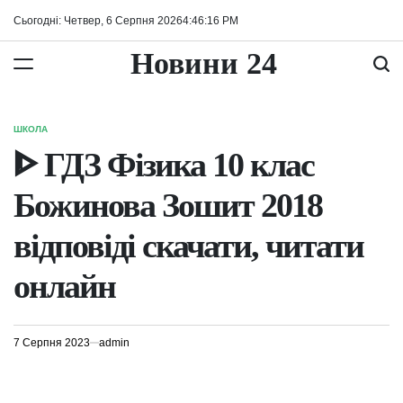
Перейти
Сьогодні: Четвер, 6 Серпня 2026
4
:
46
:
16
PM
до
вмісту
Новини 24
ШКОЛА
ОПУБЛІКУВАТИ
У
ᐈ ГДЗ Фізика 10 клас
Божинова Зошит 2018
відповіді скачати, читати
онлайн
7 Серпня 2023
admin