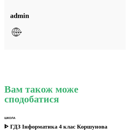
admin
Вам також може
сподобатися
ШКОЛА
ОПУБЛІКУВАТИ
У
ᐈ ГДЗ Інформатика 4 клас Коршунова