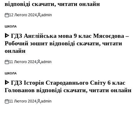
відповіді скачати, читати онлайн
12 Лютого 2024
admin
Опубліковано
ШКОЛА
ОПУБЛІКУВАТИ
У
ᐈ ГДЗ Англійська мова 9 клас Мясоєдова –
Робочий зошит відповіді скачати, читати
онлайн
11 Лютого 2024
admin
Опубліковано
ШКОЛА
ОПУБЛІКУВАТИ
У
ᐈ ГДЗ Історія Стародавнього Свiту 6 клас
Голованов відповіді скачати, читати онлайн
11 Лютого 2024
admin
Опубліковано