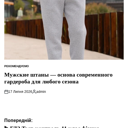
РЕКОМЕНДУЄМО
ОПУБЛІКУВАТИ
У
Мужские штаны — основа современного
гардероба для любого сезона
17 Липня 2026
admin
Опубліковано
Навігація
Попередній: