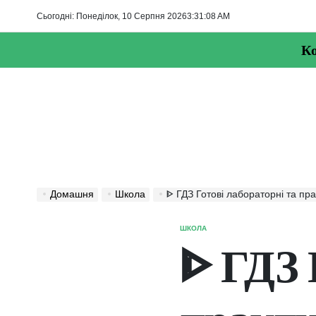
Перейти
Сьогодні: Понеділок, 10 Серпня 2026
3
:
31
:
09
AM
до
вмісту
Ко
Домашня
Школа
ᐈ ГДЗ Готові лабораторні та практичні роботи з 
ШКОЛА
ОПУБЛІКУВАТИ
У
ᐈ ГДЗ 