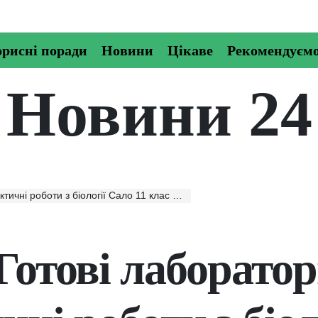
рисні поради
Новини
Цікаве
Рекомендуєм
Новини 24
біології Сало 11 клас відповіді скачати, читати онлайн
Готові лаборатор