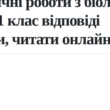
ні роботи з біол
 клас відповіді
и, читати онлай