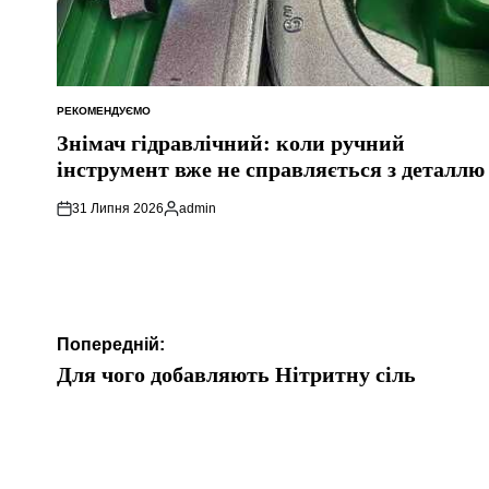
РЕКОМЕНДУЄМО
ОПУБЛІКУВАТИ
У
Знімач гідравлічний: коли ручний
інструмент вже не справляється з деталлю
31 Липня 2026
admin
Опубліковано
Навігація
Попередній:
записів
Для чого добавляють Нітритну сіль