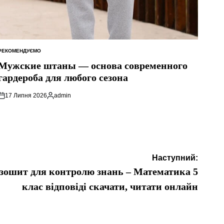
РЕКОМЕНДУЄМО
ОПУБЛІКУВАТИ
У
Мужские штаны — основа современного
гардероба для любого сезона
17 Липня 2026
admin
Опубліковано
Наступний:
зошит для контролю знань – Математика 5
клас відповіді скачати, читати онлайн