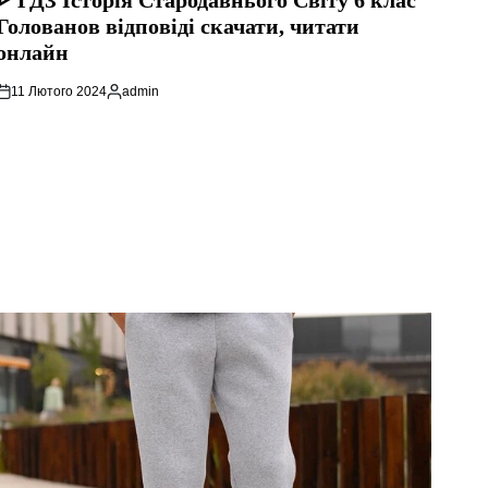
ᐈ ГДЗ Історія Стародавнього Свiту 6 клас
Голованов відповіді скачати, читати
онлайн
11 Лютого 2024
admin
Опубліковано