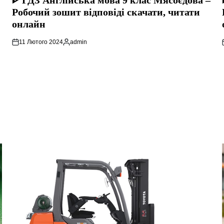
ᐈ ГДЗ Англійська мова 9 клас Мясоєдова –
Робочий зошит відповіді скачати, читати
онлайн
11 Лютого 2024
admin
Опубліковано