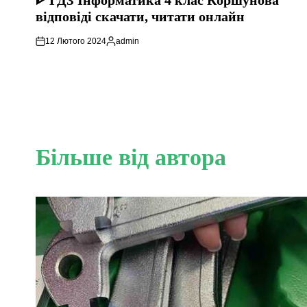
ᐈ ГДЗ Інформатика 4 клас Коршунова
відповіді скачати, читати онлайн
12 Лютого 2024
admin
Опубліковано
Більше від автора