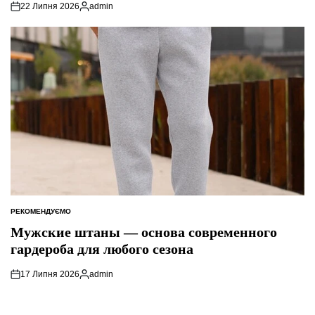
22 Липня 2026
admin
Опубліковано
РЕКОМЕНДУЄМО
ОПУБЛІКУВАТИ
У
Мужские штаны — основа современного
гардероба для любого сезона
17 Липня 2026
admin
Опубліковано