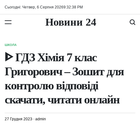
Перейти
Сьогодні: Четвер, 6 Серпня 2026
9
:
32
:
39
PM
до
вмісту
Новини 24
ШКОЛА
ОПУБЛІКУВАТИ
У
ᐈ ГДЗ Хімія 7 клас
Григорович – Зошит для
контролю відповіді
скачати, читати онлайн
27 Грудня 2023
admin