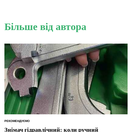
Більше від автора
РЕКОМЕНДУЄМО
ОПУБЛІКУВАТИ
У
Знімач гідравлічний: коли ручний