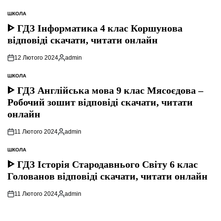
ШКОЛА
ОПУБЛІКУВАТИ
У
ᐈ ГДЗ Інформатика 4 клас Коршунова
відповіді скачати, читати онлайн
12 Лютого 2024
admin
Опубліковано
ШКОЛА
ОПУБЛІКУВАТИ
У
ᐈ ГДЗ Англійська мова 9 клас Мясоєдова –
Робочий зошит відповіді скачати, читати
онлайн
11 Лютого 2024
admin
Опубліковано
ШКОЛА
ОПУБЛІКУВАТИ
У
ᐈ ГДЗ Історія Стародавнього Свiту 6 клас
Голованов відповіді скачати, читати онлайн
11 Лютого 2024
admin
Опубліковано