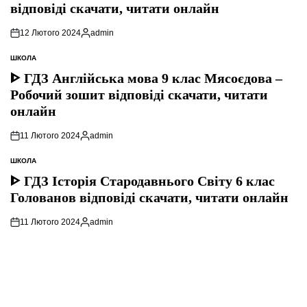
відповіді скачати, читати онлайн
12 Лютого 2024
admin
Опубліковано
ШКОЛА
ОПУБЛІКУВАТИ
У
ᐈ ГДЗ Англійська мова 9 клас Мясоєдова –
Робочий зошит відповіді скачати, читати
онлайн
11 Лютого 2024
admin
Опубліковано
ШКОЛА
ОПУБЛІКУВАТИ
У
ᐈ ГДЗ Історія Стародавнього Свiту 6 клас
Голованов відповіді скачати, читати онлайн
11 Лютого 2024
admin
Опубліковано