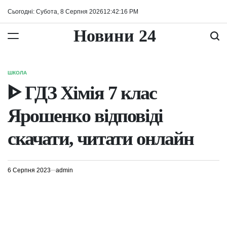
Перейти
Сьогодні: Субота, 8 Серпня 2026
12
:
42
:
16
PM
до
вмісту
Новини 24
ШКОЛА
ОПУБЛІКУВАТИ
У
ᐈ ГДЗ Хімія 7 клас
Ярошенко відповіді
скачати, читати онлайн
6 Серпня 2023
admin