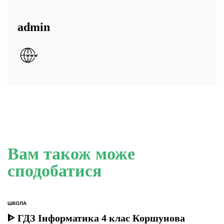
admin
Вам також може
сподобатися
ШКОЛА
ОПУБЛІКУВАТИ
У
ᐈ ГДЗ Інформатика 4 клас Коршунова