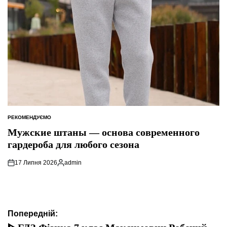
РЕКОМЕНДУЄМО
ОПУБЛІКУВАТИ
У
Мужские штаны — основа современного
гардероба для любого сезона
17 Липня 2026
admin
Опубліковано
Навігація
Попередній: