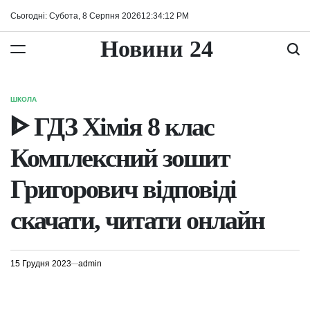
Перейти
Сьогодні: Субота, 8 Серпня 2026
12
:
34
:
12
PM
до
вмісту
Новини 24
ШКОЛА
ОПУБЛІКУВАТИ
У
ᐈ ГДЗ Хімія 8 клас
Комплексний зошит
Григорович відповіді
скачати, читати онлайн
15 Грудня 2023
admin