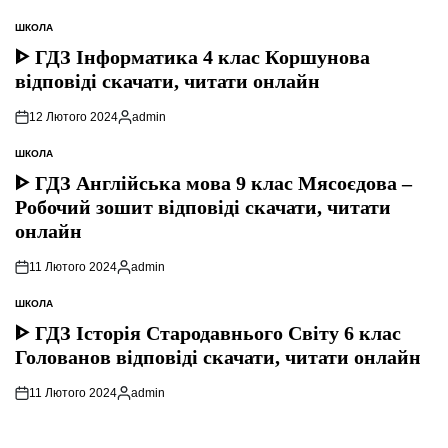
ШКОЛА
ОПУБЛІКУВАТИ
У
ᐈ ГДЗ Інформатика 4 клас Коршунова
відповіді скачати, читати онлайн
12 Лютого 2024
admin
Опубліковано
ШКОЛА
ОПУБЛІКУВАТИ
У
ᐈ ГДЗ Англійська мова 9 клас Мясоєдова –
Робочий зошит відповіді скачати, читати
онлайн
11 Лютого 2024
admin
Опубліковано
ШКОЛА
ОПУБЛІКУВАТИ
У
ᐈ ГДЗ Історія Стародавнього Свiту 6 клас
Голованов відповіді скачати, читати онлайн
11 Лютого 2024
admin
Опубліковано