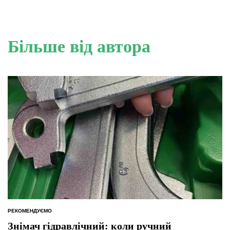
Більше від автора
РЕКОМЕНДУЄМО
ОПУБЛІКУВАТИ
У
Знімач гідравлічний: коли ручний