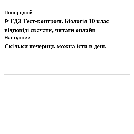
Навігація
Попередній:
записів
ᐈ ГДЗ Tест-контроль Біологія 10 клас
відповіді скачати, читати онлайн
Наступний:
Скільки печериць можна їсти в день