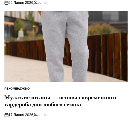
22 Липня 2026
admin
Опубліковано
РЕКОМЕНДУЄМО
ОПУБЛІКУВАТИ
У
Мужские штаны — основа современного
гардероба для любого сезона
17 Липня 2026
admin
Опубліковано