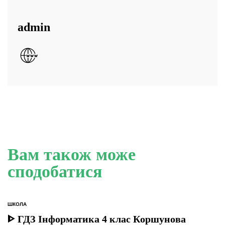
admin
Вам також може
сподобатися
ШКОЛА
ОПУБЛІКУВАТИ
У
ᐈ ГДЗ Інформатика 4 клас Коршунова