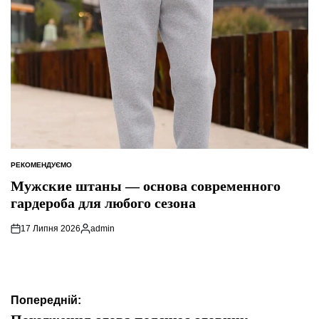
РЕКОМЕНДУЄМО
ОПУБЛІКУВАТИ
У
Мужские штаны — основа современного
гардероба для любого сезона
17 Липня 2026
admin
Опубліковано
Навігація
Попередній: