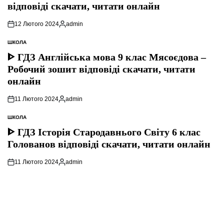
відповіді скачати, читати онлайн
12 Лютого 2024
admin
Опубліковано
ШКОЛА
ОПУБЛІКУВАТИ
У
ᐈ ГДЗ Англійська мова 9 клас Мясоєдова –
Робочий зошит відповіді скачати, читати
онлайн
11 Лютого 2024
admin
Опубліковано
ШКОЛА
ОПУБЛІКУВАТИ
У
ᐈ ГДЗ Історія Стародавнього Свiту 6 клас
Голованов відповіді скачати, читати онлайн
11 Лютого 2024
admin
Опубліковано