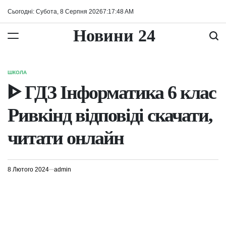
Перейти
Сьогодні: Субота, 8 Серпня 2026
7
:
17
:
48
AM
до
вмісту
Новини 24
ШКОЛА
ОПУБЛІКУВАТИ
У
ᐈ ГДЗ Інформатика 6 клас
Ривкінд відповіді скачати,
читати онлайн
8 Лютого 2024
admin