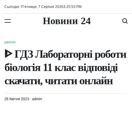
Перейти
Сьогодні: П’ятниця, 7 Серпня 2026
3
:
25
:
53
PM
до
вмісту
Новини 24
ШКОЛА
ОПУБЛІКУВАТИ
У
ᐈ ГДЗ Лабораторні роботи
біологія 11 клас відповіді
скачати, читати онлайн
26 Квітня 2023
admin