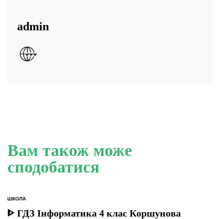
admin
Вам також може
сподобатися
ШКОЛА
ОПУБЛІКУВАТИ
У
ᐈ ГДЗ Інформатика 4 клас Коршунова