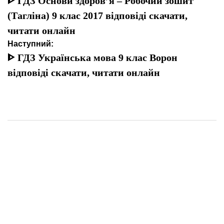
записів
ᐈ ГДЗ Основи здоров’я – Робочий зошит
(Тагліна) 9 клас 2017 відповіді скачати,
читати онлайн
Наступний:
ᐈ ГДЗ Українська мова 9 клас Ворон
відповіді скачати, читати онлайн