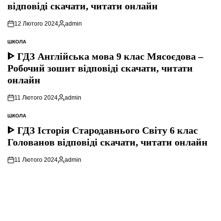
відповіді скачати, читати онлайн
12 Лютого 2024
admin
Опубліковано
ШКОЛА
ОПУБЛІКУВАТИ
У
ᐈ ГДЗ Англійська мова 9 клас Мясоєдова –
Робочий зошит відповіді скачати, читати
онлайн
11 Лютого 2024
admin
Опубліковано
ШКОЛА
ОПУБЛІКУВАТИ
У
ᐈ ГДЗ Історія Стародавнього Свiту 6 клас
Голованов відповіді скачати, читати онлайн
11 Лютого 2024
admin
Опубліковано