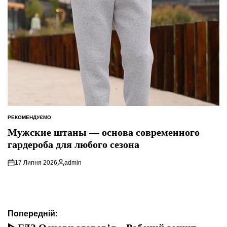
РЕКОМЕНДУЄМО
ОПУБЛІКУВАТИ
У
Мужские штаны — основа современного
гардероба для любого сезона
17 Липня 2026
admin
Опубліковано
Навігація
Попередній: