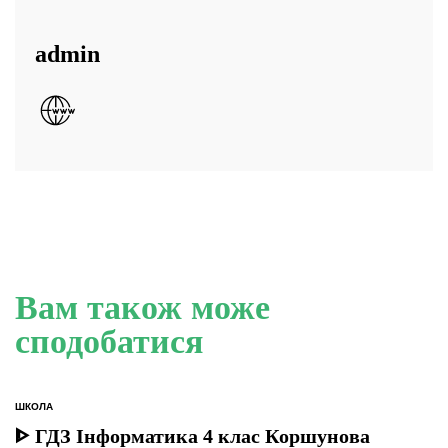
admin
Вам також може
сподобатися
ШКОЛА
ОПУБЛІКУВАТИ
У
ᐈ ГДЗ Інформатика 4 клас Коршунова