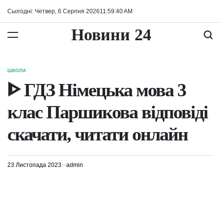
Перейти
Сьогодні: Четвер, 6 Серпня 2026
11
:
59
:
40
AM
до
вмісту
Новини 24
ШКОЛА
ОПУБЛІКУВАТИ
У
ᐈ ГДЗ Німецька мова 3
клас Паршикова відповіді
скачати, читати онлайн
23 Листопада 2023
admin