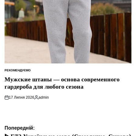
РЕКОМЕНДУЄМО
ОПУБЛІКУВАТИ
У
Мужские штаны — основа современного
гардероба для любого сезона
17 Липня 2026
admin
Опубліковано
Навігація
Попередній: