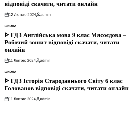
відповіді скачати, читати онлайн
12 Лютого 2024
admin
Опубліковано
ШКОЛА
ОПУБЛІКУВАТИ
У
ᐈ ГДЗ Англійська мова 9 клас Мясоєдова –
Робочий зошит відповіді скачати, читати
онлайн
11 Лютого 2024
admin
Опубліковано
ШКОЛА
ОПУБЛІКУВАТИ
У
ᐈ ГДЗ Історія Стародавнього Свiту 6 клас
Голованов відповіді скачати, читати онлайн
11 Лютого 2024
admin
Опубліковано