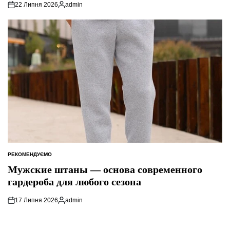
22 Липня 2026
admin
Опубліковано
РЕКОМЕНДУЄМО
ОПУБЛІКУВАТИ
У
Мужские штаны — основа современного
гардероба для любого сезона
17 Липня 2026
admin
Опубліковано