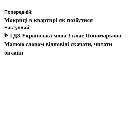
Навігація
Попередній:
записів
Мокриці в квартирі як позбутися
Наступний:
ᐈ ГДЗ Українська мова 3 клас Пономарьова
Малюю словом відповіді скачати, читати
онлайн