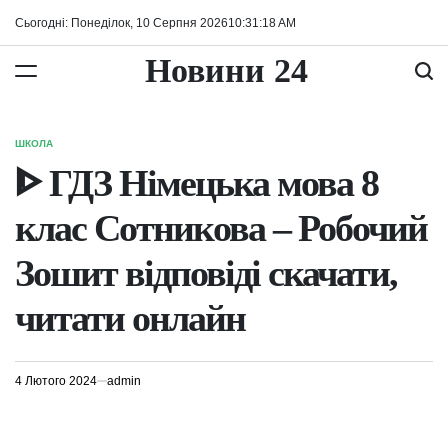
Перейти
Сьогодні: Понеділок, 10 Серпня 2026
10
:
31
:
18
AM
до
вмісту
Новини 24
ШКОЛА
ОПУБЛІКУВАТИ
У
ᐈ ГДЗ Німецька мова 8
клас Сотникова – Робочий
Зошит відповіді скачати,
читати онлайн
4 Лютого 2024
admin