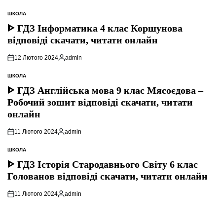
ШКОЛА
ОПУБЛІКУВАТИ
У
ᐈ ГДЗ Інформатика 4 клас Коршунова
відповіді скачати, читати онлайн
12 Лютого 2024
admin
Опубліковано
ШКОЛА
ОПУБЛІКУВАТИ
У
ᐈ ГДЗ Англійська мова 9 клас Мясоєдова –
Робочий зошит відповіді скачати, читати
онлайн
11 Лютого 2024
admin
Опубліковано
ШКОЛА
ОПУБЛІКУВАТИ
У
ᐈ ГДЗ Історія Стародавнього Свiту 6 клас
Голованов відповіді скачати, читати онлайн
11 Лютого 2024
admin
Опубліковано