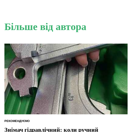
Більше від автора
РЕКОМЕНДУЄМО
ОПУБЛІКУВАТИ
У
Знімач гідравлічний: коли ручний