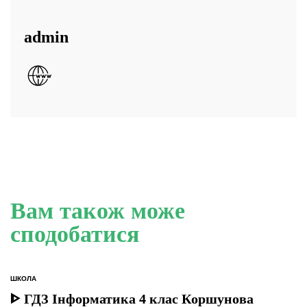
admin
Вам також може
сподобатися
ШКОЛА
ОПУБЛІКУВАТИ
У
ᐈ ГДЗ Інформатика 4 клас Коршунова