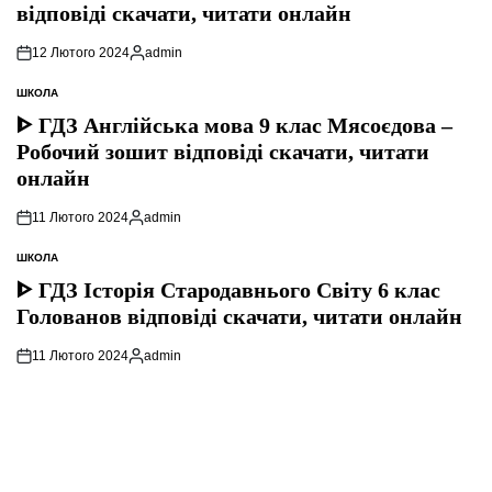
відповіді скачати, читати онлайн
12 Лютого 2024
admin
Опубліковано
ШКОЛА
ОПУБЛІКУВАТИ
У
ᐈ ГДЗ Англійська мова 9 клас Мясоєдова –
Робочий зошит відповіді скачати, читати
онлайн
11 Лютого 2024
admin
Опубліковано
ШКОЛА
ОПУБЛІКУВАТИ
У
ᐈ ГДЗ Історія Стародавнього Свiту 6 клас
Голованов відповіді скачати, читати онлайн
11 Лютого 2024
admin
Опубліковано