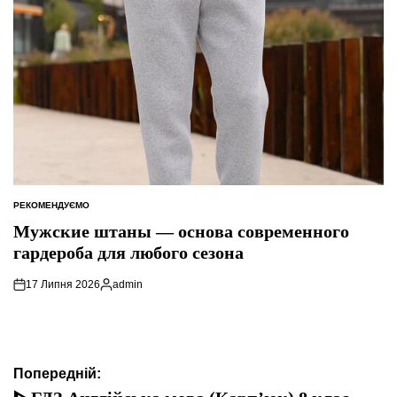
РЕКОМЕНДУЄМО
ОПУБЛІКУВАТИ
У
Мужские штаны — основа современного
гардероба для любого сезона
17 Липня 2026
admin
Опубліковано
Навігація
Попередній: