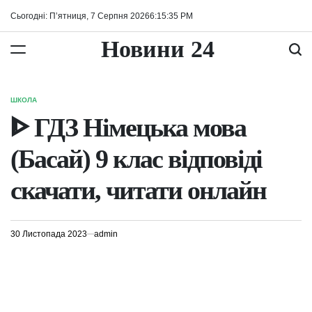
Перейти
Сьогодні: П’ятниця, 7 Серпня 2026
6
:
15
:
35
PM
до
вмісту
Новини 24
ШКОЛА
ОПУБЛІКУВАТИ
У
ᐈ ГДЗ Німецька мова
(Басай) 9 клас відповіді
скачати, читати онлайн
30 Листопада 2023
admin