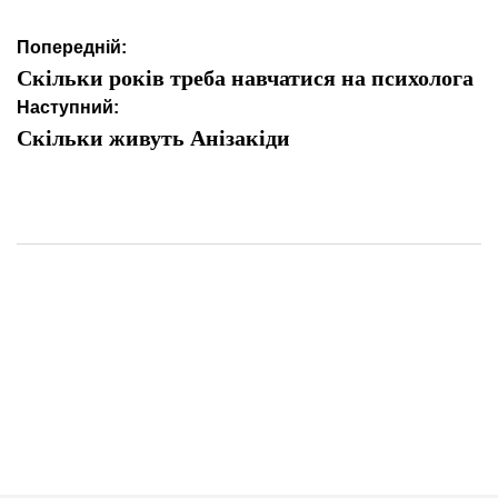
Навігація
Попередній:
записів
Скільки років треба навчатися на психолога
Наступний:
Скільки живуть Анізакіди