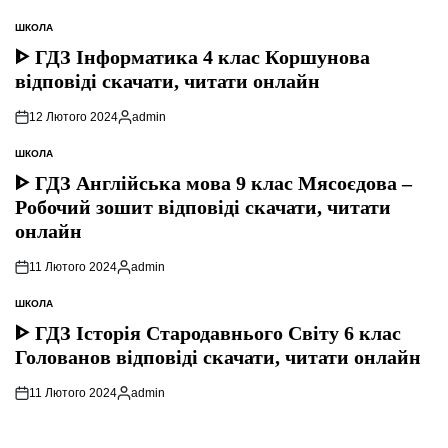
ШКОЛА
ОПУБЛІКУВАТИ
У
ᐈ ГДЗ Інформатика 4 клас Коршунова
відповіді скачати, читати онлайн
12 Лютого 2024
admin
Опубліковано
ШКОЛА
ОПУБЛІКУВАТИ
У
ᐈ ГДЗ Англійська мова 9 клас Мясоєдова –
Робочий зошит відповіді скачати, читати
онлайн
11 Лютого 2024
admin
Опубліковано
ШКОЛА
ОПУБЛІКУВАТИ
У
ᐈ ГДЗ Історія Стародавнього Свiту 6 клас
Голованов відповіді скачати, читати онлайн
11 Лютого 2024
admin
Опубліковано