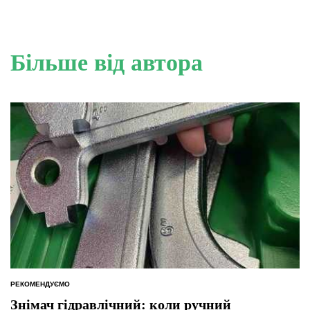
Більше від автора
РЕКОМЕНДУЄМО
ОПУБЛІКУВАТИ
У
Знімач гідравлічний: коли ручний