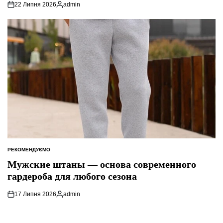
22 Липня 2026
admin
Опубліковано
РЕКОМЕНДУЄМО
ОПУБЛІКУВАТИ
У
Мужские штаны — основа современного
гардероба для любого сезона
17 Липня 2026
admin
Опубліковано