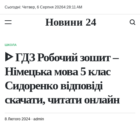
Перейти
Сьогодні: Четвер, 6 Серпня 2026
4
:
28
:
11
AM
до
вмісту
Новини 24
ШКОЛА
ОПУБЛІКУВАТИ
У
ᐈ ГДЗ Робочий зошит –
Німецька мова 5 клас
Сидоренко відповіді
скачати, читати онлайн
8 Лютого 2024
admin