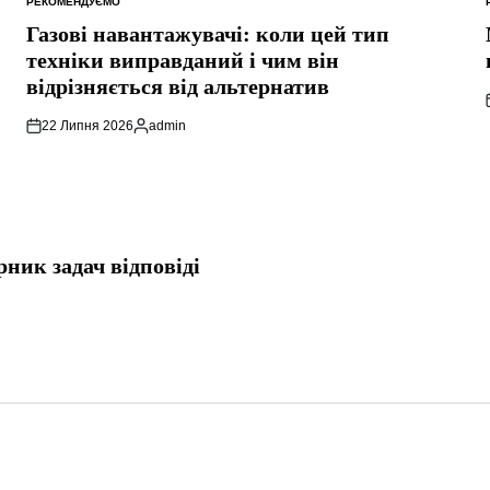
РЕКОМЕНДУЄМО
ОПУБЛІКУВАТИ
У
Газові навантажувачі: коли цей тип
техніки виправданий і чим він
відрізняється від альтернатив
22 Липня 2026
admin
Опубліковано
рник задач відповіді