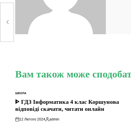
–
ти
Вам також може сподоба
ШКОЛА
ОПУБЛІКУВАТИ
У
ᐈ ГДЗ Інформатика 4 клас Коршунова
відповіді скачати, читати онлайн
12 Лютого 2024
admin
Опубліковано