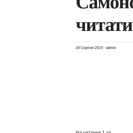
Самоно
читати
29 Серпня 2023
admin
На читання
1 хв