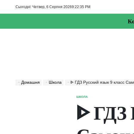
Перейти
Сьогодні: Четвер, 6 Серпня 2026
9
:
22
:
35
PM
до
вмісту
Ко
Домашня
Школа
ᐈ ГДЗ Русский язык 9 класс Сам
ШКОЛА
ОПУБЛІКУВАТИ
У
ᐈ ГДЗ 