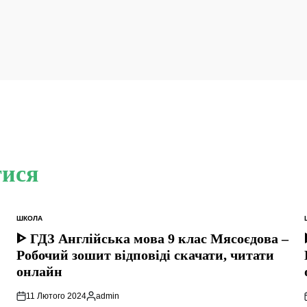
тися
ШКОЛА
ОПУБЛІКУВАТИ
У
ᐈ ГДЗ Англійська мова 9 клас Мясоєдова –
Робочий зошит відповіді скачати, читати
онлайн
11 Лютого 2024
admin
Опубліковано