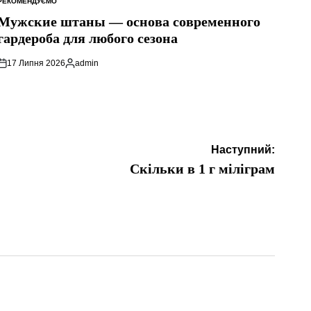
РЕКОМЕНДУЄМО
ОПУБЛІКУВАТИ
У
Мужские штаны — основа современного
гардероба для любого сезона
17 Липня 2026
admin
Опубліковано
Наступний:
Скільки в 1 г міліграм