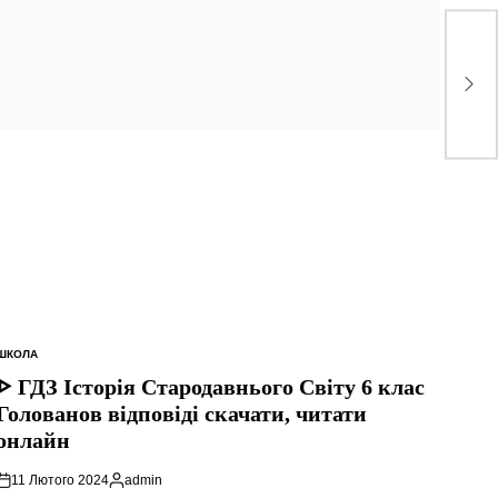
ШКОЛА
ОПУБЛІКУВАТИ
У
ᐈ ГДЗ Історія Стародавнього Свiту 6 клас
Голованов відповіді скачати, читати
онлайн
11 Лютого 2024
admin
Опубліковано