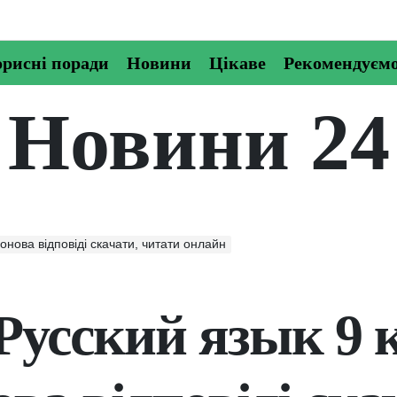
рисні поради
Новини
Цікаве
Рекомендуєм
Новини 24
онова відповіді скачати, читати онлайн
Русский язык 9 