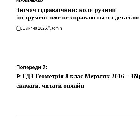
РЕКОМЕНДУЄМО
ОПУБЛІКУВАТИ
У
Знімач гідравлічний: коли ручний
інструмент вже не справляється з деталлю
31 Липня 2026
admin
Опубліковано
Навігація
Попередній:
записів
ᐈ ГДЗ Геометрія 8 клас Мерзляк 2016 – Збі
скачати, читати онлайн