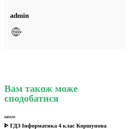
admin
Вам також може
сподобатися
ШКОЛА
ОПУБЛІКУВАТИ
У
ᐈ ГДЗ Інформатика 4 клас Коршунова