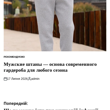
РЕКОМЕНДУЄМО
ОПУБЛІКУВАТИ
У
Мужские штаны — основа современного
гардероба для любого сезона
17 Липня 2026
admin
Опубліковано
Навігація
Попередній: