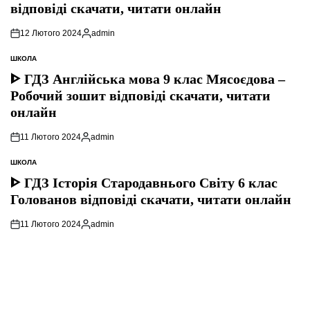
відповіді скачати, читати онлайн
12 Лютого 2024
admin
Опубліковано
ШКОЛА
ОПУБЛІКУВАТИ
У
ᐈ ГДЗ Англійська мова 9 клас Мясоєдова –
Робочий зошит відповіді скачати, читати
онлайн
11 Лютого 2024
admin
Опубліковано
ШКОЛА
ОПУБЛІКУВАТИ
У
ᐈ ГДЗ Історія Стародавнього Свiту 6 клас
Голованов відповіді скачати, читати онлайн
11 Лютого 2024
admin
Опубліковано