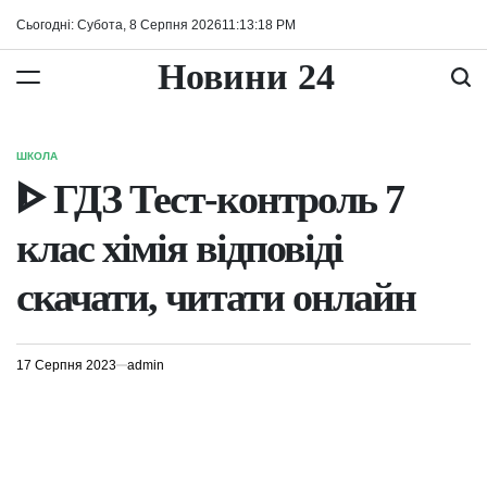
Перейти
Сьогодні: Субота, 8 Серпня 2026
11
:
13
:
18
PM
до
вмісту
Новини 24
ШКОЛА
ОПУБЛІКУВАТИ
У
ᐈ ГДЗ Тест-контроль 7
клас хімія відповіді
скачати, читати онлайн
17 Серпня 2023
admin