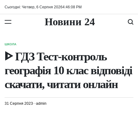
Перейти
Сьогодні: Четвер, 6 Серпня 2026
4
:
46
:
08
PM
до
вмісту
Новини 24
ШКОЛА
ОПУБЛІКУВАТИ
У
ᐈ ГДЗ Тест-контроль
географія 10 клас відповіді
скачати, читати онлайн
31 Серпня 2023
admin