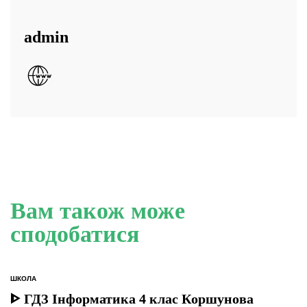
admin
Вам також може
сподобатися
ШКОЛА
ОПУБЛІКУВАТИ
У
ᐈ ГДЗ Інформатика 4 клас Коршунова