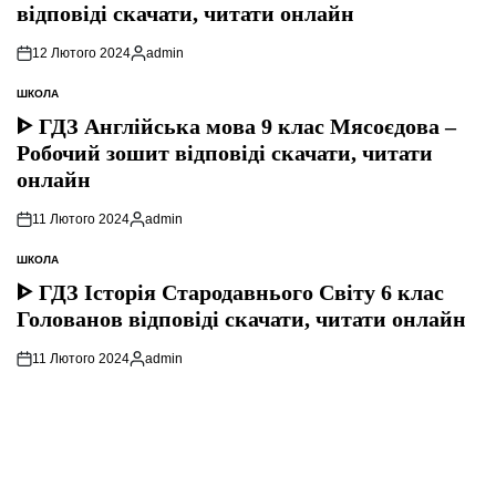
відповіді скачати, читати онлайн
12 Лютого 2024
admin
Опубліковано
ШКОЛА
ОПУБЛІКУВАТИ
У
ᐈ ГДЗ Англійська мова 9 клас Мясоєдова –
Робочий зошит відповіді скачати, читати
онлайн
11 Лютого 2024
admin
Опубліковано
ШКОЛА
ОПУБЛІКУВАТИ
У
ᐈ ГДЗ Історія Стародавнього Свiту 6 клас
Голованов відповіді скачати, читати онлайн
11 Лютого 2024
admin
Опубліковано