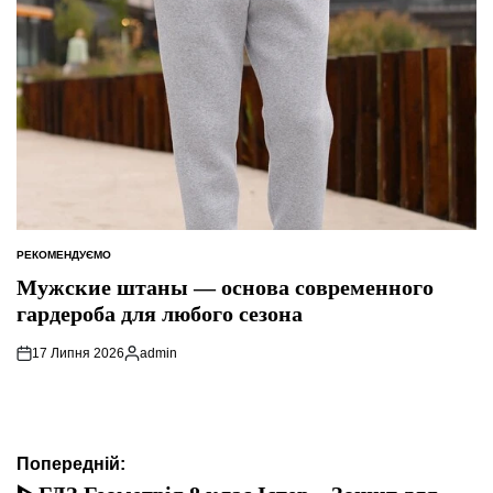
РЕКОМЕНДУЄМО
ОПУБЛІКУВАТИ
У
Мужские штаны — основа современного
гардероба для любого сезона
17 Липня 2026
admin
Опубліковано
Навігація
Попередній: