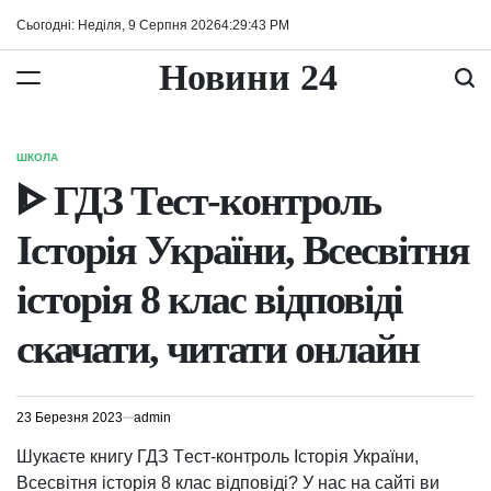
Перейти
Сьогодні: Неділя, 9 Серпня 2026
4
:
29
:
43
PM
до
вмісту
Новини 24
ШКОЛА
ОПУБЛІКУВАТИ
У
ᐈ ГДЗ Tест-контроль
Історія України, Всесвітня
історія 8 клас відповіді
скачати, читати онлайн
23 Березня 2023
admin
Шукаєте книгу ГДЗ Tест-контроль Історія України,
Всесвітня історія 8 клас відповіді? У нас на сайті ви