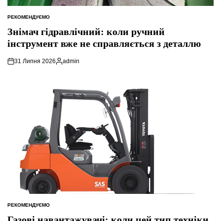
РЕКОМЕНДУЄМО
ОПУБЛІКУВАТИ
У
Знімач гідравлічний: коли ручний
інструмент вже не справляється з деталлю
31 Липня 2026
admin
Опубліковано
РЕКОМЕНДУЄМО
ОПУБЛІКУВАТИ
У
Газові навантажувачі: коли цей тип техніки