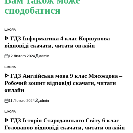
Вам також може
сподобатися
ШКОЛА
ОПУБЛІКУВАТИ
У
ᐈ ГДЗ Інформатика 4 клас Коршунова
відповіді скачати, читати онлайн
12 Лютого 2024
admin
Опубліковано
ШКОЛА
ОПУБЛІКУВАТИ
У
ᐈ ГДЗ Англійська мова 9 клас Мясоєдова –
Робочий зошит відповіді скачати, читати
онлайн
11 Лютого 2024
admin
Опубліковано
ШКОЛА
ОПУБЛІКУВАТИ
У
ᐈ ГДЗ Історія Стародавнього Свiту 6 клас
Голованов відповіді скачати, читати онлайн