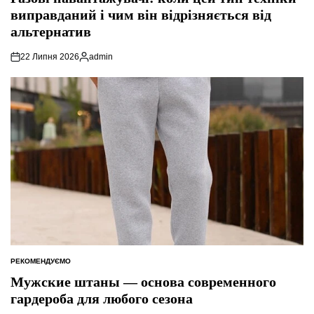
виправданий і чим він відрізняється від
альтернатив
22 Липня 2026
admin
Опубліковано
РЕКОМЕНДУЄМО
ОПУБЛІКУВАТИ
У
Мужские штаны — основа современного
гардероба для любого сезона