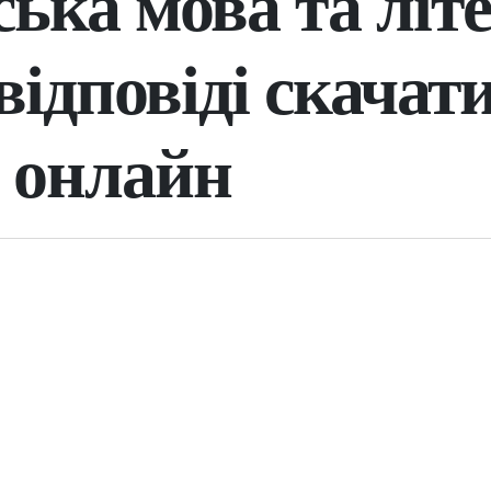
ська мова та літ
відповіді скачати
 онлайн