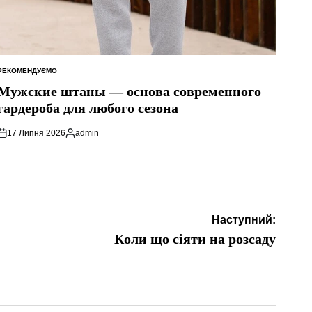
РЕКОМЕНДУЄМО
ОПУБЛІКУВАТИ
У
Мужские штаны — основа современного
гардероба для любого сезона
17 Липня 2026
admin
Опубліковано
Наступний:
Коли що сіяти на розсаду