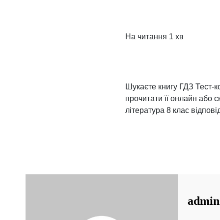
На читання
1 хв
Шукаєте книгу ГДЗ Тест-ко
прочитати її онлайн або с
література 8 клас відповід
admin