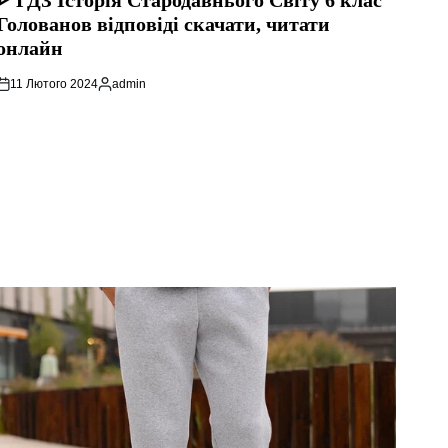
ᐈ ГДЗ Історія Стародавнього Свiту 6 клас
Голованов відповіді скачати, читати
онлайн
11 Лютого 2024
admin
Опубліковано