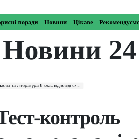
рисні поради
Новини
Цікаве
Рекомендуєм
Новини 24
тература 8 клас відповіді скачати, читати онлайн
Тест-контроль