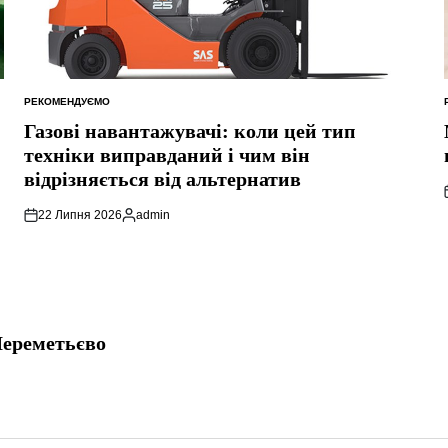
РЕКОМЕНДУЄМО
ОПУБЛІКУВАТИ
У
Газові навантажувачі: коли цей тип
техніки виправданий і чим він
відрізняється від альтернатив
22 Липня 2026
admin
Опубліковано
Шереметьєво