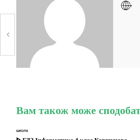
ту
Вам також може сподоба
ШКОЛА
ОПУБЛІКУВАТИ
У