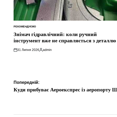
РЕКОМЕНДУЄМО
ОПУБЛІКУВАТИ
У
Знімач гідравлічний: коли ручний
інструмент вже не справляється з деталлю
31 Липня 2026
admin
Опубліковано
Навігація
Попередній:
записів
Куди прибуває Аероекспрес із аеропорту 