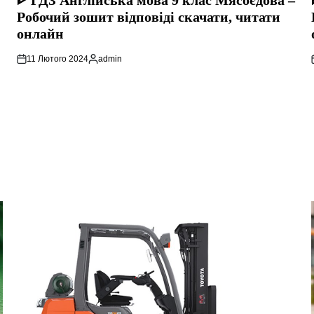
ᐈ ГДЗ Англійська мова 9 клас Мясоєдова –
Робочий зошит відповіді скачати, читати
онлайн
11 Лютого 2024
admin
Опубліковано