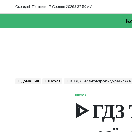
Перейти
Сьогодні: П’ятниця, 7 Серпня 2026
3
:
37
:
51
AM
до
вмісту
Ко
Домашня
Школа
ᐈ ГДЗ Тест-контроль українська мова та лі
ШКОЛА
ОПУБЛІКУВАТИ
У
ᐈ ГДЗ 