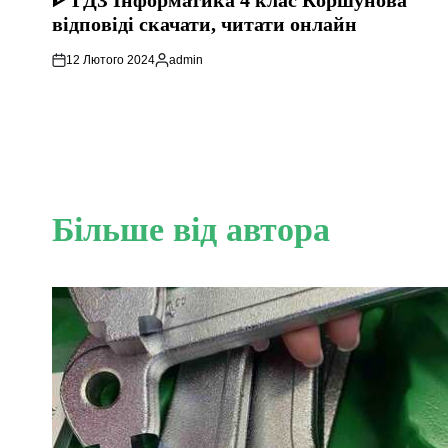
ᐈ ГДЗ Інформатика 4 клас Коршунова
відповіді скачати, читати онлайн
12 Лютого 2024
admin
Опубліковано
Більше від автора