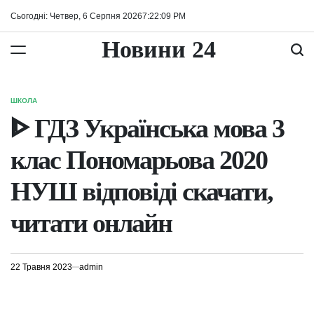
Перейти
Сьогодні: Четвер, 6 Серпня 2026
7
:
22
:
09
PM
до
вмісту
Новини 24
ШКОЛА
ОПУБЛІКУВАТИ
У
ᐈ ГДЗ Українська мова 3
клас Пономарьова 2020
НУШ відповіді скачати,
читати онлайн
22 Травня 2023
admin