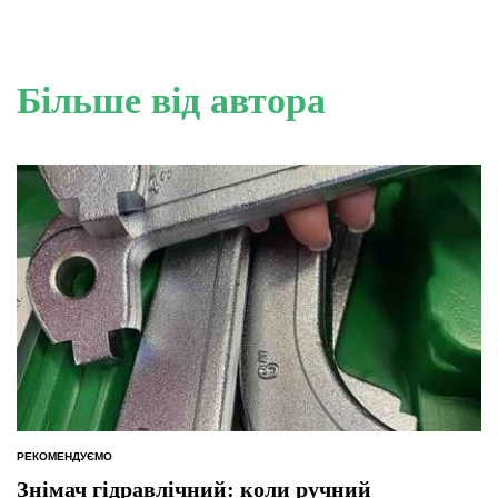
Більше від автора
РЕКОМЕНДУЄМО
ОПУБЛІКУВАТИ
У
Знімач гідравлічний: коли ручний