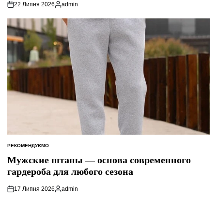
22 Липня 2026
admin
Опубліковано
РЕКОМЕНДУЄМО
ОПУБЛІКУВАТИ
У
Мужские штаны — основа современного
гардероба для любого сезона
17 Липня 2026
admin
Опубліковано