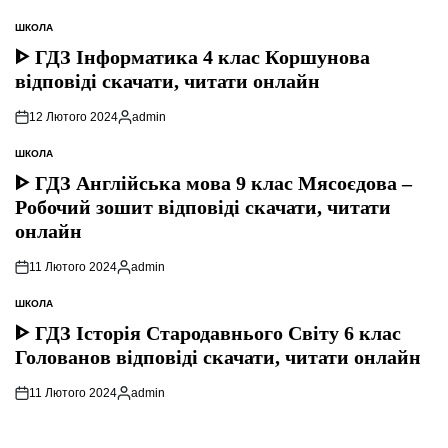
ШКОЛА
ОПУБЛІКУВАТИ
У
ᐈ ГДЗ Інформатика 4 клас Коршунова
відповіді скачати, читати онлайн
12 Лютого 2024
admin
Опубліковано
ШКОЛА
ОПУБЛІКУВАТИ
У
ᐈ ГДЗ Англійська мова 9 клас Мясоєдова –
Робочий зошит відповіді скачати, читати
онлайн
11 Лютого 2024
admin
Опубліковано
ШКОЛА
ОПУБЛІКУВАТИ
У
ᐈ ГДЗ Історія Стародавнього Свiту 6 клас
Голованов відповіді скачати, читати онлайн
11 Лютого 2024
admin
Опубліковано