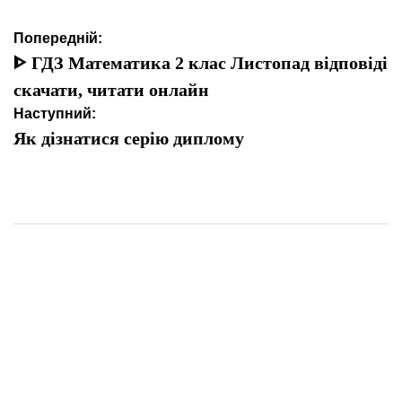
Навігація
Попередній:
записів
ᐈ ГДЗ Математика 2 клас Листопад відповіді
скачати, читати онлайн
Наступний:
Як дізнатися серію диплому