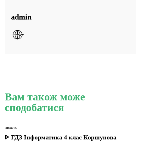
admin
Вам також може
сподобатися
ШКОЛА
ОПУБЛІКУВАТИ
У
ᐈ ГДЗ Інформатика 4 клас Коршунова