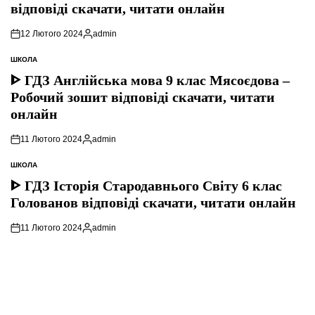
відповіді скачати, читати онлайн
12 Лютого 2024
admin
Опубліковано
ШКОЛА
ОПУБЛІКУВАТИ
У
ᐈ ГДЗ Англійська мова 9 клас Мясоєдова –
Робочий зошит відповіді скачати, читати
онлайн
11 Лютого 2024
admin
Опубліковано
ШКОЛА
ОПУБЛІКУВАТИ
У
ᐈ ГДЗ Історія Стародавнього Свiту 6 клас
Голованов відповіді скачати, читати онлайн
11 Лютого 2024
admin
Опубліковано