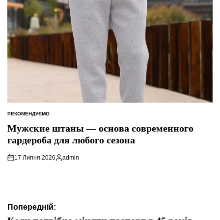
РЕКОМЕНДУЄМО
ОПУБЛІКУВАТИ
У
Мужские штаны — основа современного
гардероба для любого сезона
17 Липня 2026
admin
Опубліковано
Навігація
Попередній: