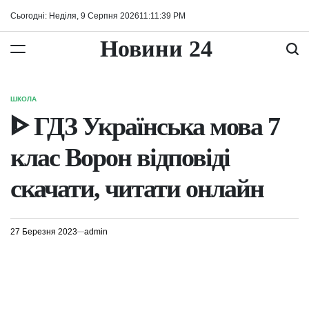
Перейти
Сьогодні: Неділя, 9 Серпня 2026
11
:
11
:
39
PM
до
вмісту
Новини 24
ШКОЛА
ОПУБЛІКУВАТИ
У
ᐈ ГДЗ Українська мова 7
клас Ворон відповіді
скачати, читати онлайн
27 Березня 2023
admin