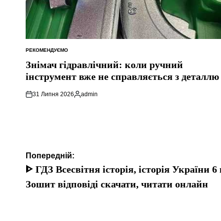
РЕКОМЕНДУЄМО
ОПУБЛІКУВАТИ
У
Знімач гідравлічний: коли ручний
інструмент вже не справляється з деталлю
31 Липня 2026
admin
Опубліковано
Навігація
Попередній:
записів
ᐈ ГДЗ Всесвітня історія, історія України 6
Зошит відповіді скачати, читати онлайн