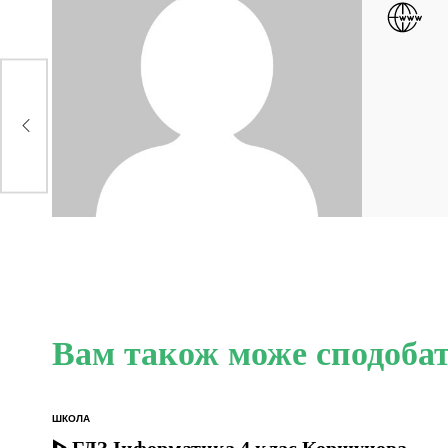
їни
іді
Вам також може сподоба
ШКОЛА
ОПУБЛІКУВАТИ
У