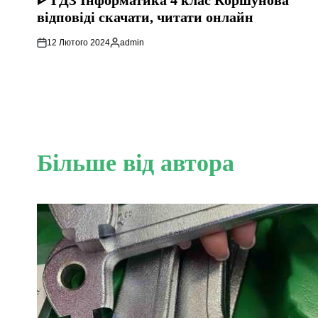
ᐈ ГДЗ Інформатика 4 клас Коршунова
відповіді скачати, читати онлайн
12 Лютого 2024
admin
Опубліковано
Більше від автора