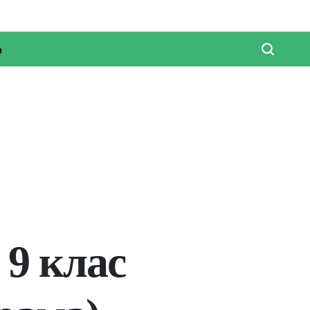
о
 9 клас