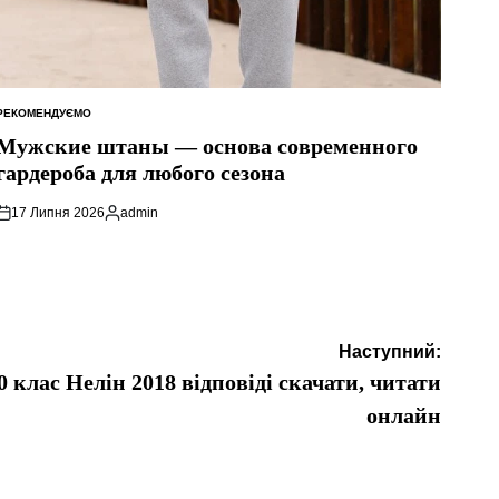
РЕКОМЕНДУЄМО
ОПУБЛІКУВАТИ
У
Мужские штаны — основа современного
гардероба для любого сезона
17 Липня 2026
admin
Опубліковано
Наступний:
 клас Нелін 2018 відповіді скачати, читати
онлайн