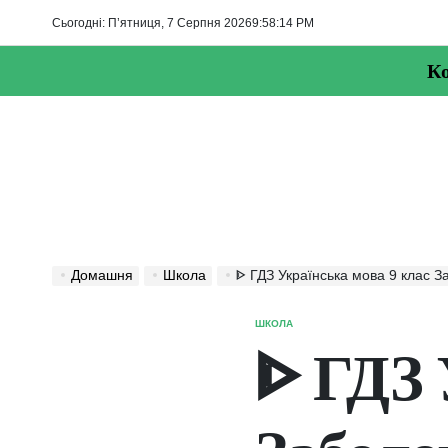
Перейти
Сьогодні: П’ятниця, 7 Серпня 2026
9
:
58
:
14
PM
до
вмісту
Ко
Домашня
Школа
ᐈ ГДЗ Українська мова 9 клас Заболотний 
ШКОЛА
ОПУБЛІКУВАТИ
У
ᐈ ГДЗ 