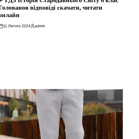
ᐈ ГДЗ Історія Стародавнього Свiту 6 клас
Голованов відповіді скачати, читати
онлайн
11 Лютого 2024
admin
Опубліковано