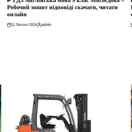
ᐈ ГДЗ Англійська мова 9 клас Мясоєдова –
Робочий зошит відповіді скачати, читати
онлайн
11 Лютого 2024
admin
Опубліковано