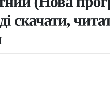
тний (Нова прог
ді скачати, чита
н