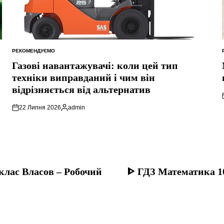
РЕКОМЕНДУЄМО
ОПУБЛІКУВАТИ
У
Газові навантажувачі: коли цей тип
техніки виправданий і чим він
відрізняється від альтернатив
22 Липня 2026
admin
Опубліковано
 клас Власов – Робочий
ᐈ ГДЗ Математика 10