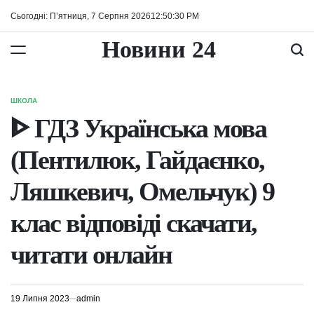
Перейти
Сьогодні: П’ятниця, 7 Серпня 2026
12
:
50
:
30
PM
до
вмісту
Новини 24
ШКОЛА
ОПУБЛІКУВАТИ
У
ᐈ ГДЗ Українська мова
(Пентилюк, Гайдаєнко,
Ляшкевич, Омельчук) 9
клас відповіді скачати,
читати онлайн
19 Липня 2023
admin