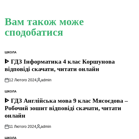
Вам також може
сподобатися
ШКОЛА
ОПУБЛІКУВАТИ
У
ᐈ ГДЗ Інформатика 4 клас Коршунова
відповіді скачати, читати онлайн
12 Лютого 2024
admin
Опубліковано
ШКОЛА
ОПУБЛІКУВАТИ
У
ᐈ ГДЗ Англійська мова 9 клас Мясоєдова –
Робочий зошит відповіді скачати, читати
онлайн
11 Лютого 2024
admin
Опубліковано
ШКОЛА