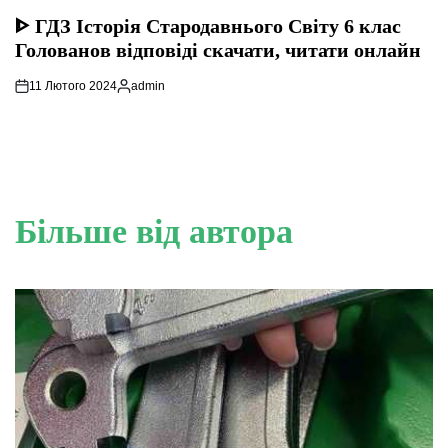
ОПУБЛІКУВАТИ
У
ᐈ ГДЗ Історія Стародавнього Свiту 6 клас
Голованов відповіді скачати, читати онлайн
11 Лютого 2024
admin
Опубліковано
Більше від автора