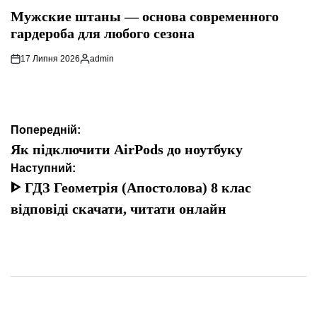
У
Мужские штаны — основа современного
гардероба для любого сезона
17 Липня 2026
admin
Опубліковано
Навігація
Попередній:
записів
Як підключити AirPods до ноутбуку
Наступний:
ᐈ ГДЗ Геометрія (Апостолова) 8 клас
відповіді скачати, читати онлайн