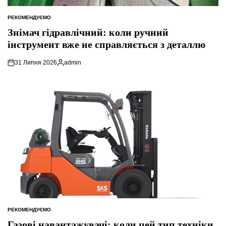
РЕКОМЕНДУЄМО
ОПУБЛІКУВАТИ
У
Знімач гідравлічний: коли ручний
інструмент вже не справляється з деталлю
31 Липня 2026
admin
Опубліковано
РЕКОМЕНДУЄМО
ОПУБЛІКУВАТИ
У
Газові навантажувачі: коли цей тип техніки