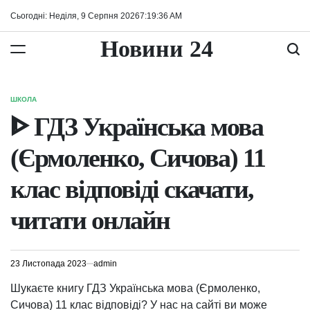
Перейти
Сьогодні: Неділя, 9 Серпня 2026
7
:
19
:
37
AM
до
вмісту
Новини 24
ШКОЛА
ОПУБЛІКУВАТИ
У
ᐈ ГДЗ Українська мова
(Єрмоленко, Сичова) 11
клас відповіді скачати,
читати онлайн
23 Листопада 2023
admin
Шукаєте книгу ГДЗ Українська мова (Єрмоленко,
Сичова) 11 клас відповіді? У нас на сайті ви може