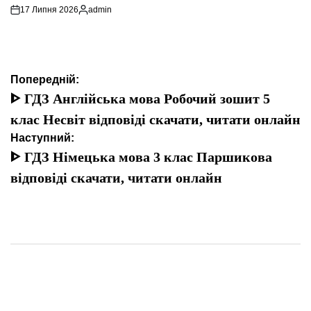
17 Липня 2026
admin
Опубліковано
Навігація
Попередній:
записів
ᐈ ГДЗ Англійська мова Робочий зошит 5
клас Несвіт відповіді скачати, читати онлайн
Наступний:
ᐈ ГДЗ Німецька мова 3 клас Паршикова
відповіді скачати, читати онлайн