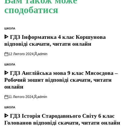
Вам також може
сподобатися
ШКОЛА
ОПУБЛІКУВАТИ
У
ᐈ ГДЗ Інформатика 4 клас Коршунова
відповіді скачати, читати онлайн
12 Лютого 2024
admin
Опубліковано
ШКОЛА
ОПУБЛІКУВАТИ
У
ᐈ ГДЗ Англійська мова 9 клас Мясоєдова –
Робочий зошит відповіді скачати, читати
онлайн
11 Лютого 2024
admin
Опубліковано
ШКОЛА
ОПУБЛІКУВАТИ
У
ᐈ ГДЗ Історія Стародавнього Свiту 6 клас
Голованов відповіді скачати, читати онлайн