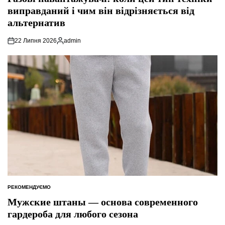
виправданий і чим він відрізняється від
альтернатив
22 Липня 2026
admin
Опубліковано
РЕКОМЕНДУЄМО
ОПУБЛІКУВАТИ
У
Мужские штаны — основа современного
гардероба для любого сезона