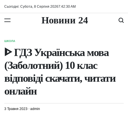
Перейти
Сьогодні: Субота, 8 Серпня 2026
7
:
42
:
30
AM
до
вмісту
Новини 24
ШКОЛА
ОПУБЛІКУВАТИ
У
ᐈ ГДЗ Українська мова
(Заболотний) 10 клас
відповіді скачати, читати
онлайн
3 Травня 2023
admin