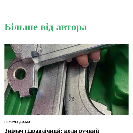
Більше від автора
РЕКОМЕНДУЄМО
ОПУБЛІКУВАТИ
У
Знімач гідравлічний: коли ручний