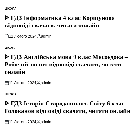
ШКОЛА
ОПУБЛІКУВАТИ
У
ᐈ ГДЗ Інформатика 4 клас Коршунова
відповіді скачати, читати онлайн
12 Лютого 2024
admin
Опубліковано
ШКОЛА
ОПУБЛІКУВАТИ
У
ᐈ ГДЗ Англійська мова 9 клас Мясоєдова –
Робочий зошит відповіді скачати, читати
онлайн
11 Лютого 2024
admin
Опубліковано
ШКОЛА
ОПУБЛІКУВАТИ
У
ᐈ ГДЗ Історія Стародавнього Свiту 6 клас
Голованов відповіді скачати, читати онлайн
11 Лютого 2024
admin
Опубліковано