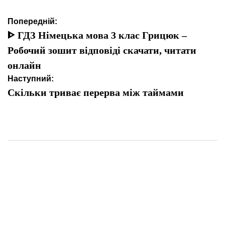
Навігація
Попередній:
записів
ᐈ ГДЗ Німецька мова 3 клас Грицюк –
Робочий зошит відповіді скачати, читати
онлайн
Наступний:
Скільки триває перерва між таймами