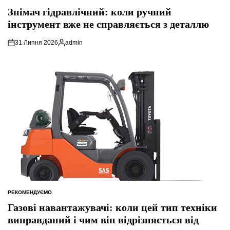
У
Знімач гідравлічний: коли ручний
інструмент вже не справляється з деталлю
31 Липня 2026
admin
Опубліковано
РЕКОМЕНДУЄМО
ОПУБЛІКУВАТИ
У
Газові навантажувачі: коли цей тип техніки
виправданий і чим він відрізняється від