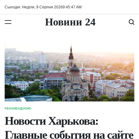
Перейти
Сьогодні: Неділя, 9 Серпня 2026
9
:
45
:
48
AM
до
вмісту
Новини 24
РЕКОМЕНДУЄМО
ОПУБЛІКУВАТИ
У
Новости Харькова:
Главные события на сайте