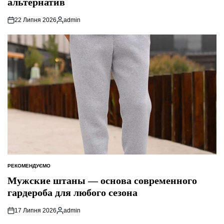
альтернатив
22 Липня 2026
admin
Опубліковано
РЕКОМЕНДУЄМО
ОПУБЛІКУВАТИ
У
Мужские штаны — основа современного
гардероба для любого сезона
17 Липня 2026
admin
Опубліковано