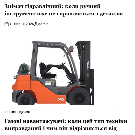
У
Знімач гідравлічний: коли ручний
інструмент вже не справляється з деталлю
31 Липня 2026
admin
Опубліковано
РЕКОМЕНДУЄМО
ОПУБЛІКУВАТИ
У
Газові навантажувачі: коли цей тип техніки
виправданий і чим він відрізняється від