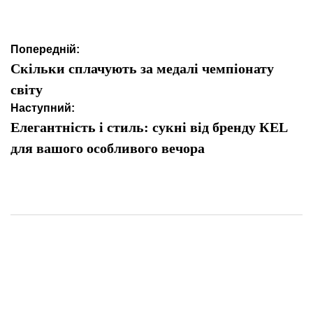
Навігація
Попередній:
записів
Скільки сплачують за медалі чемпіонату
світу
Наступний:
Елегантність і стиль: сукні від бренду КЕL
для вашого особливого вечора