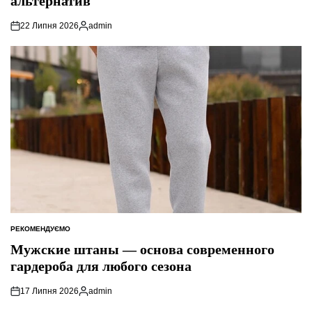
альтернатив
22 Липня 2026
admin
Опубліковано
РЕКОМЕНДУЄМО
ОПУБЛІКУВАТИ
У
Мужские штаны — основа современного
гардероба для любого сезона
17 Липня 2026
admin
Опубліковано