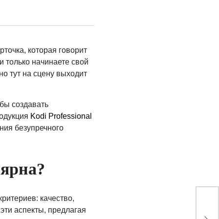
рточка, которая говорит
и только начинаете свой
но тут на сцену выходит
обы создавать
родукция
Kodi Professional
ания безупречного
лярна?
ритериев: качество,
Ка
 эти аспекты, предлагая
тих