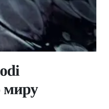
odi
о миру