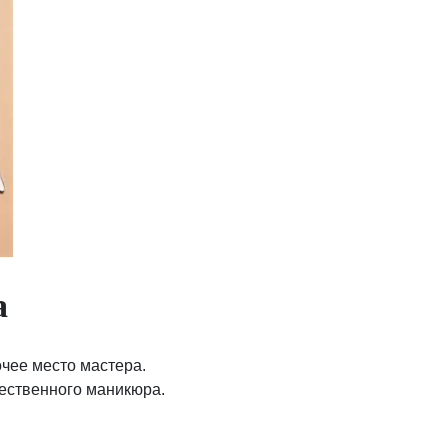
а
очее место мастера.
чественного маникюра.