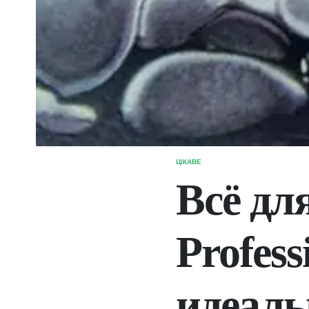
ЦІКАВЕ
ОПУБЛІКУВАТИ
У
Всё дл
Profess
идеаль