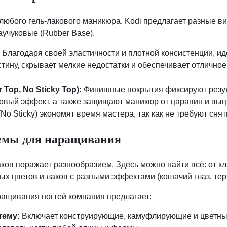
любого гель-лакового маникюра. Kodi предлагает разные ви
аучуковые (Rubber Base).
:
Благодаря своей эластичности и плотной консистенции, и
стину, скрывает мелкие недостатки и обеспечивает отлично
 Top, No Sticky Top):
Финишные покрытия фиксируют резул
товый эффект, а также защищают маникюр от царапин и выц
(No Sticky) экономят время мастера, так как не требуют сня
темы для наращивания
аков поражает разнообразием. Здесь можно найти всё: от 
ых цветов и лаков с разными эффектами (кошачий глаз, тер
ащивания ногтей компания предлагает:
тему:
Включает конструирующие, камуфлирующие и цветные