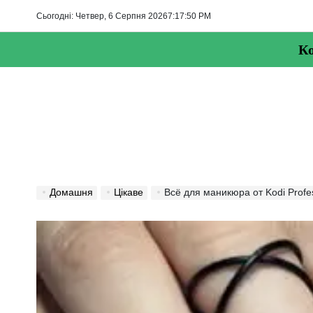
Перейти
Сьогодні: Четвер, 6 Серпня 2026
7
:
17
:
52
PM
до
вмісту
Ко
Домашня
Цікаве
Всё для маникюра от Kodi Profess