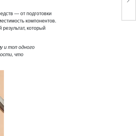
ефе
едств — от подготовки
естимость компонентов.
 результат, который
у и топ одного
ости, что