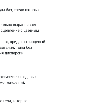
ды баз, среди которых
деально выравнивает
е сцепление с цветным
ьтат, придают глянцевый
ветания. Топы без
тия дисперсии.
классических нюдовых
мо, конфетти).
 гели, которые