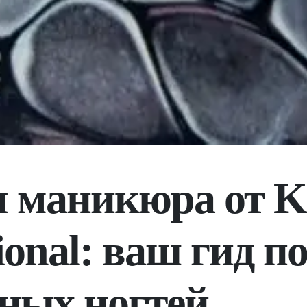
я маникюра от K
ional: ваш гид п
ных ногтей