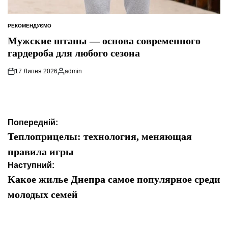
РЕКОМЕНДУЄМО
ОПУБЛІКУВАТИ
У
Мужские штаны — основа современного
гардероба для любого сезона
17 Липня 2026
admin
Опубліковано
Навігація
Попередній:
записів
Теплоприцелы: технология, меняющая
правила игры
Наступний:
Какое жилье Днепра самое популярное среди
молодых семей