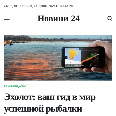
Перейти
Сьогодні: П’ятниця, 7 Серпня 2026
12
:
40
:
44
PM
до
вмісту
Новини 24
РЕКОМЕНДУЄМО
ОПУБЛІКУВАТИ
У
Эхолот: ваш гид в мир
успешной рыбалки