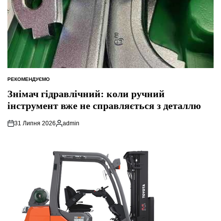
РЕКОМЕНДУЄМО
ОПУБЛІКУВАТИ
У
Знімач гідравлічний: коли ручний
інструмент вже не справляється з деталлю
31 Липня 2026
admin
Опубліковано