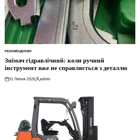
РЕКОМЕНДУЄМО
ОПУБЛІКУВАТИ
У
Знімач гідравлічний: коли ручний
інструмент вже не справляється з деталлю
31 Липня 2026
admin
Опубліковано