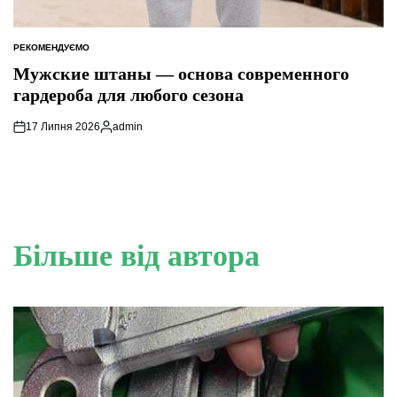
РЕКОМЕНДУЄМО
ОПУБЛІКУВАТИ
У
Мужские штаны — основа современного
гардероба для любого сезона
17 Липня 2026
admin
Опубліковано
Більше від автора