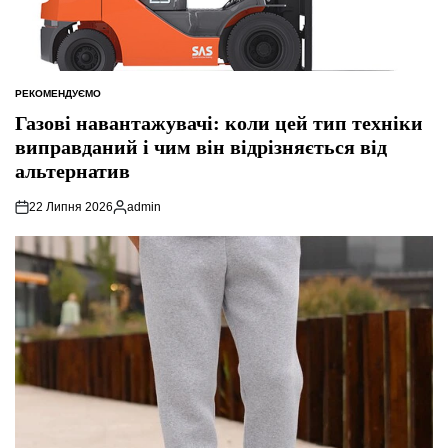
РЕКОМЕНДУЄМО
ОПУБЛІКУВАТИ
У
Газові навантажувачі: коли цей тип техніки
виправданий і чим він відрізняється від
альтернатив
22 Липня 2026
admin
Опубліковано