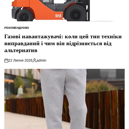
РЕКОМЕНДУЄМО
ОПУБЛІКУВАТИ
У
Газові навантажувачі: коли цей тип техніки
виправданий і чим він відрізняється від
альтернатив
22 Липня 2026
admin
Опубліковано