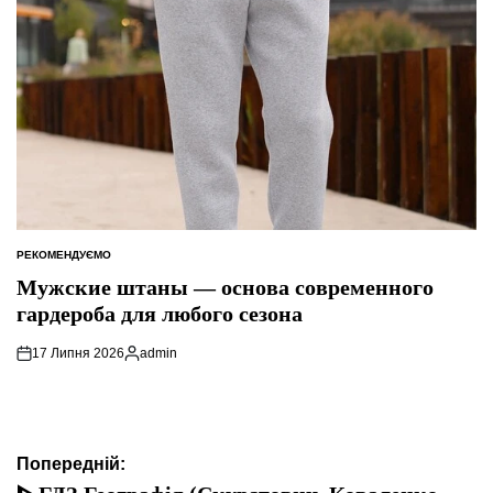
РЕКОМЕНДУЄМО
ОПУБЛІКУВАТИ
У
Мужские штаны — основа современного
гардероба для любого сезона
17 Липня 2026
admin
Опубліковано
Навігація
Попередній: