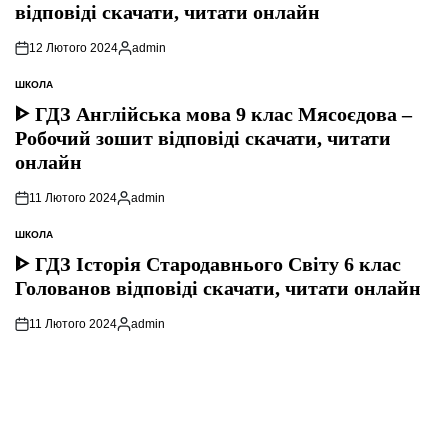
відповіді скачати, читати онлайн
12 Лютого 2024
admin
Опубліковано
ШКОЛА
ОПУБЛІКУВАТИ
У
ᐈ ГДЗ Англійська мова 9 клас Мясоєдова –
Робочий зошит відповіді скачати, читати
онлайн
11 Лютого 2024
admin
Опубліковано
ШКОЛА
ОПУБЛІКУВАТИ
У
ᐈ ГДЗ Історія Стародавнього Свiту 6 клас
Голованов відповіді скачати, читати онлайн
11 Лютого 2024
admin
Опубліковано