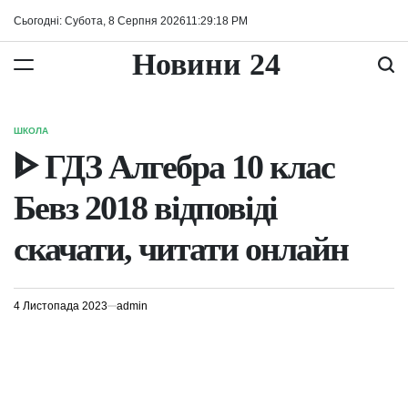
Перейти
Сьогодні: Субота, 8 Серпня 2026
11
:
29
:
18
PM
до
вмісту
Новини 24
ШКОЛА
ОПУБЛІКУВАТИ
У
ᐈ ГДЗ Алгебра 10 клас
Бевз 2018 відповіді
скачати, читати онлайн
4 Листопада 2023
admin