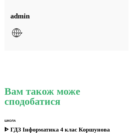
admin
Вам також може
сподобатися
ШКОЛА
ОПУБЛІКУВАТИ
У
ᐈ ГДЗ Інформатика 4 клас Коршунова