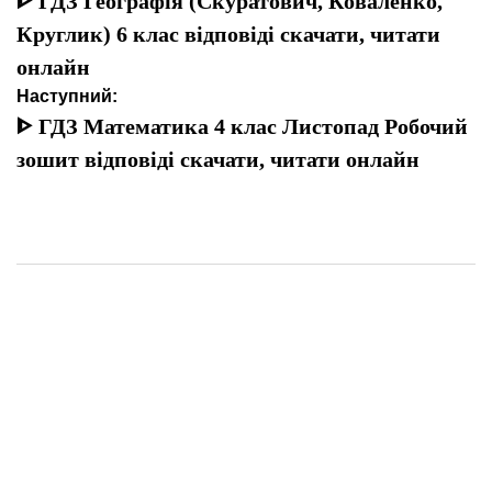
записів
ᐈ ГДЗ Географія (Скуратович, Коваленко,
Круглик) 6 клас відповіді скачати, читати
онлайн
Наступний:
ᐈ ГДЗ Математика 4 клас Листопад Робочий
зошит відповіді скачати, читати онлайн