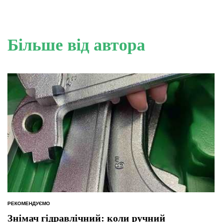
Більше від автора
РЕКОМЕНДУЄМО
ОПУБЛІКУВАТИ
У
Знімач гідравлічний: коли ручний