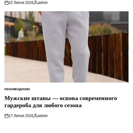
22 Липня 2026
admin
Опубліковано
РЕКОМЕНДУЄМО
ОПУБЛІКУВАТИ
У
Мужские штаны — основа современного
гардероба для любого сезона
17 Липня 2026
admin
Опубліковано