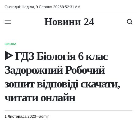
Перейти
Сьогодні: Неділя, 9 Серпня 2026
8
:
52
:
31
AM
до
вмісту
Новини 24
ШКОЛА
ОПУБЛІКУВАТИ
У
ᐈ ГДЗ Біологія 6 клас
Задорожний Робочий
зошит відповіді скачати,
читати онлайн
1 Листопада 2023
admin