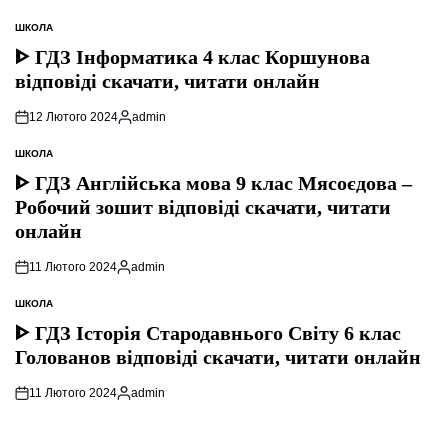
ШКОЛА
ОПУБЛІКУВАТИ
У
ᐈ ГДЗ Інформатика 4 клас Коршунова
відповіді скачати, читати онлайн
12 Лютого 2024
admin
Опубліковано
ШКОЛА
ОПУБЛІКУВАТИ
У
ᐈ ГДЗ Англійська мова 9 клас Мясоєдова –
Робочий зошит відповіді скачати, читати
онлайн
11 Лютого 2024
admin
Опубліковано
ШКОЛА
ОПУБЛІКУВАТИ
У
ᐈ ГДЗ Історія Стародавнього Свiту 6 клас
Голованов відповіді скачати, читати онлайн
11 Лютого 2024
admin
Опубліковано