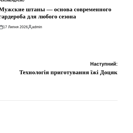
РЕКОМЕНДУЄМО
ОПУБЛІКУВАТИ
У
Мужские штаны — основа современного
гардероба для любого сезона
17 Липня 2026
admin
Опубліковано
Наступний:
Технологія приготування їжі Доцяк