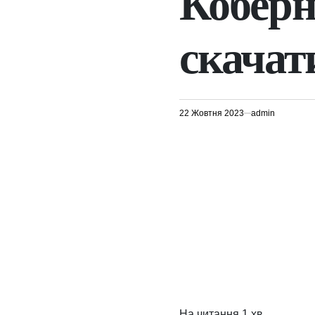
Коберні
скачат
22 Жовтня 2023
admin
На читання
1 хв