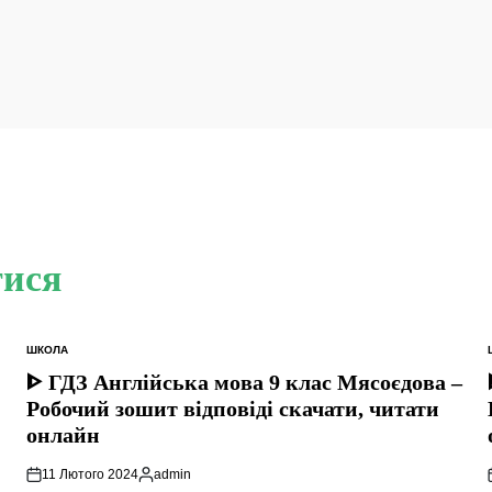
тися
ШКОЛА
ОПУБЛІКУВАТИ
У
ᐈ ГДЗ Англійська мова 9 клас Мясоєдова –
Робочий зошит відповіді скачати, читати
онлайн
11 Лютого 2024
admin
Опубліковано