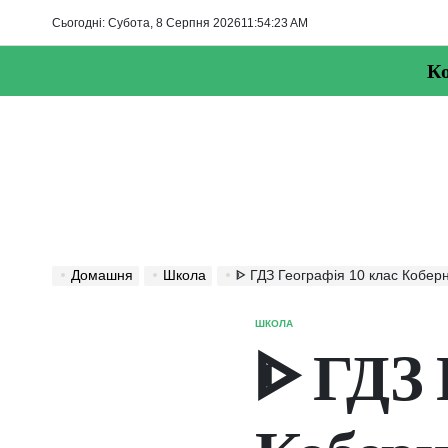
Перейти
Сьогодні: Субота, 8 Серпня 2026
11
:
54
:
24
AM
до
вмісту
Ко
Домашня
Школа
ᐈ ГДЗ Географія 10 клас Коберні
ШКОЛА
ОПУБЛІКУВАТИ
У
ᐈ ГДЗ 