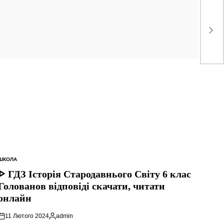
ШКОЛА
ОПУБЛІКУВАТИ
У
ᐈ ГДЗ Історія Стародавнього Свiту 6 клас
Голованов відповіді скачати, читати
онлайн
11 Лютого 2024
admin
Опубліковано