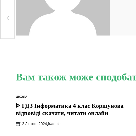
Вам також може сподоба
ШКОЛА
ОПУБЛІКУВАТИ
У
ᐈ ГДЗ Інформатика 4 клас Коршунова
відповіді скачати, читати онлайн
12 Лютого 2024
admin
Опубліковано