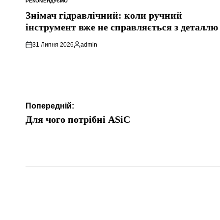
РЕКОМЕНДУЄМО
ОПУБЛІКУВАТИ
У
Знімач гідравлічний: коли ручний
інструмент вже не справляється з деталлю
31 Липня 2026
admin
Опубліковано
Навігація
Попередній:
записів
Для чого потрібні ASiC