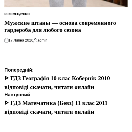
РЕКОМЕНДУЄМО
ОПУБЛІКУВАТИ
У
Мужские штаны — основа современного
гардероба для любого сезона
17 Липня 2026
admin
Опубліковано
Навігація
Попередній:
записів
ᐈ ГДЗ Географія 10 клас Кобернік 2010
відповіді скачати, читати онлайн
Наступний:
ᐈ ГДЗ Математика (Бевз) 11 клас 2011
відповіді скачати, читати онлайн