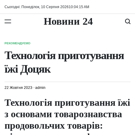
Перейти
Сьогодні: Понеділок, 10 Серпня 2026
10
:
04
:
16
AM
до
вмісту
Новини 24
РЕКОМЕНДУЄМО
ОПУБЛІКУВАТИ
У
Технологія приготування
їжі Доцяк
22 Жовтня 2023
admin
Технологія приготування їжі
з основами товарознавства
продовольчих товарів: