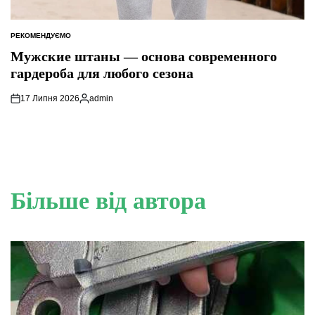
РЕКОМЕНДУЄМО
ОПУБЛІКУВАТИ
У
Мужские штаны — основа современного
гардероба для любого сезона
17 Липня 2026
admin
Опубліковано
Більше від автора