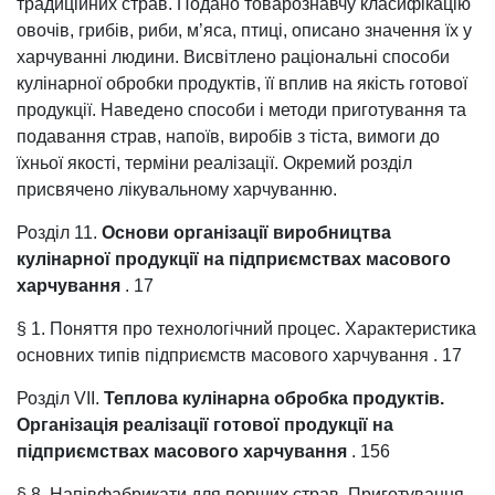
традиційних страв. Подано товарознавчу класифікацію
овочів, грибів, риби, м’яса, птиці, описано значення їх у
харчуванні людини. Висвітлено раціональні способи
кулінарної обробки продуктів, її вплив на якість готової
продукції. Наведено способи і методи приготування та
подавання страв, напоїв, виробів з тіста, вимоги до
їхньої якості, терміни реалізації. Окремий розділ
присвячено лікувальному харчуванню.
Розділ 11.
Основи організації виробництва
кулінарної продукції на підприємствах масового
харчування
. 17
§ 1. Поняття про технологічний процес. Характеристика
основних типів підприємств масового харчування . 17
Розділ VII.
Теплова кулінарна обробка продуктів.
Організація реалізації готової продукції на
підприємствах масового харчування
. 156
§ 8. Напівфабрикати для перших страв. Приготування