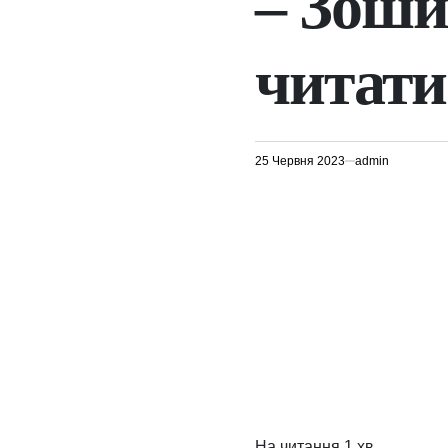
– Зошит
читати
25 Червня 2023
admin
На читання
1 хв