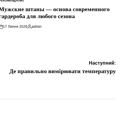
РЕКОМЕНДУЄМО
ОПУБЛІКУВАТИ
У
Мужские штаны — основа современного
гардероба для любого сезона
17 Липня 2026
admin
Опубліковано
Наступний:
Де правильно вимірювати температуру