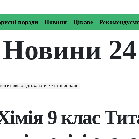
рисні поради
Новини
Цікаве
Рекомендуєм
Новини 24
Зошит відповіді скачати, читати онлайн
Хімія 9 клас Ти