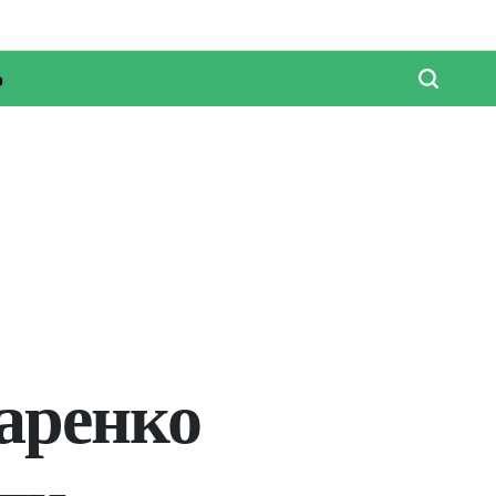
о
таренко