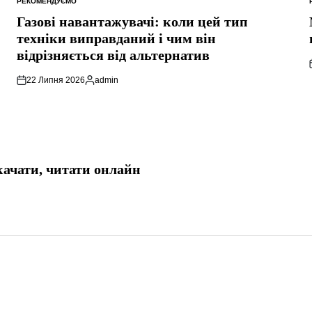
РЕКОМЕНДУЄМО
ОПУБЛІКУВАТИ
У
Газові навантажувачі: коли цей тип
техніки виправданий і чим він
відрізняється від альтернатив
22 Липня 2026
admin
Опубліковано
качати, читати онлайн