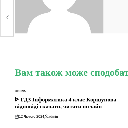
іді
Вам також може сподоба
ШКОЛА
ОПУБЛІКУВАТИ
У
ᐈ ГДЗ Інформатика 4 клас Коршунова
відповіді скачати, читати онлайн
12 Лютого 2024
admin
Опубліковано