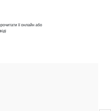
прочитати її онлайн або
віді