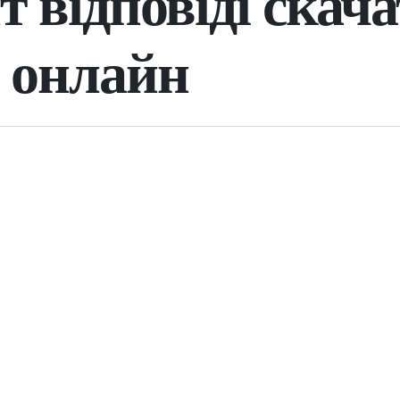
 відповіді скача
 онлайн