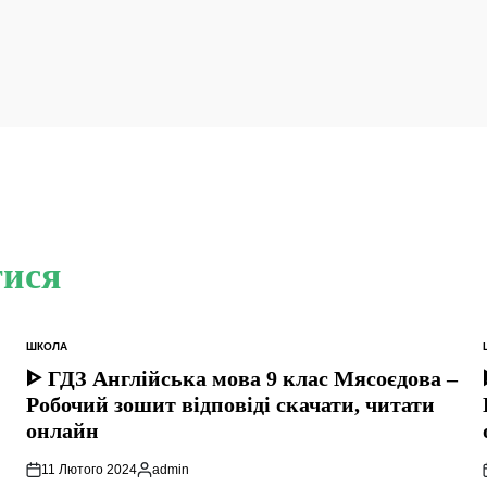
тися
ШКОЛА
ОПУБЛІКУВАТИ
У
ᐈ ГДЗ Англійська мова 9 клас Мясоєдова –
Робочий зошит відповіді скачати, читати
онлайн
11 Лютого 2024
admin
Опубліковано