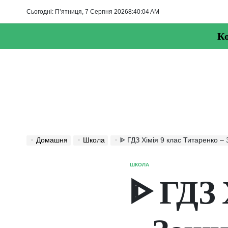
Перейти
Сьогодні: П’ятниця, 7 Серпня 2026
8
:
40
:
04
AM
до
вмісту
Ко
Домашня
Школа
ᐈ ГДЗ Хімія 9 клас Титаренко – 
ШКОЛА
ОПУБЛІКУВАТИ
У
ᐈ ГДЗ 