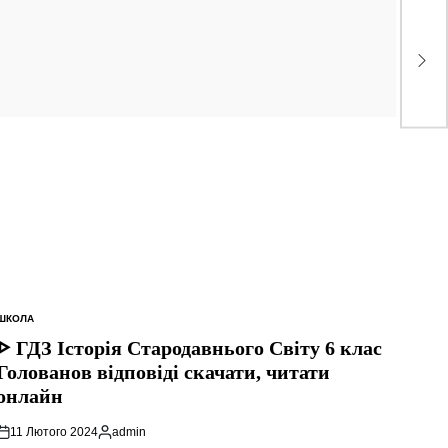
ШКОЛА
ОПУБЛІКУВАТИ
У
ᐈ ГДЗ Історія Стародавнього Свiту 6 клас
Голованов відповіді скачати, читати
онлайн
11 Лютого 2024
admin
Опубліковано