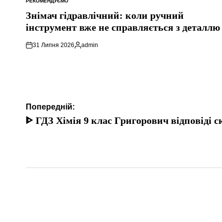
РЕКОМЕНДУЄМО
ОПУБЛІКУВАТИ
У
Знімач гідравлічний: коли ручний
інструмент вже не справляється з деталлю
31 Липня 2026
admin
Опубліковано
Навігація
Попередній:
записів
ᐈ ГДЗ Хімія 9 клас Григорович відповіді с