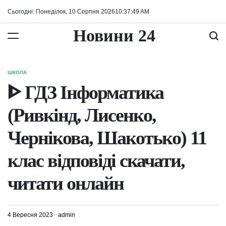
Перейти
Сьогодні: Понеділок, 10 Серпня 2026
10
:
37
:
49
AM
до
вмісту
Новини 24
ШКОЛА
ОПУБЛІКУВАТИ
У
ᐈ ГДЗ Інформатика
(Ривкінд, Лисенко,
Чернікова, Шакотько) 11
клас відповіді скачати,
читати онлайн
4 Вересня 2023
admin