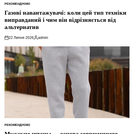
РЕКОМЕНДУЄМО
ОПУБЛІКУВАТИ
У
Газові навантажувачі: коли цей тип техніки
виправданий і чим він відрізняється від
альтернатив
22 Липня 2026
admin
Опубліковано
РЕКОМЕНДУЄМО
ОПУБЛІКУВАТИ
У
Мужские штаны — основа современного