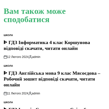
Вам також може
сподобатися
ШКОЛА
ОПУБЛІКУВАТИ
У
ᐈ ГДЗ Інформатика 4 клас Коршунова
відповіді скачати, читати онлайн
12 Лютого 2024
admin
Опубліковано
ШКОЛА
ОПУБЛІКУВАТИ
У
ᐈ ГДЗ Англійська мова 9 клас Мясоєдова –
Робочий зошит відповіді скачати, читати
онлайн
11 Лютого 2024
admin
Опубліковано
ШКОЛА
ОПУБЛІКУВАТИ
У