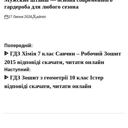
гардероба для любого сезона
17 Липня 2026
admin
Опубліковано
Навігація
Попередній:
записів
ᐈ ГДЗ Хімія 7 клас Савчин – Робочий Зошит
2015 відповіді скачати, читати онлайн
Наступний:
ᐈ ГДЗ Зошит з геометрії 10 клас Істер
відповіді скачати, читати онлайн