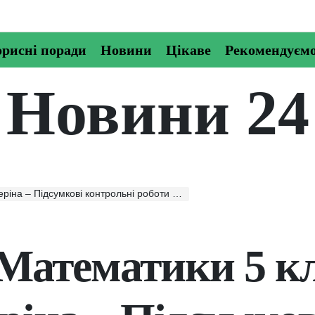
рисні поради
Новини
Цікаве
Рекомендуєм
Новини 24
ві контрольні роботи відповіді скачати, читати онлайн
Математики 5 к