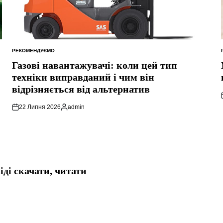
РЕКОМЕНДУЄМО
ОПУБЛІКУВАТИ
У
Газові навантажувачі: коли цей тип
техніки виправданий і чим він
відрізняється від альтернатив
22 Липня 2026
admin
Опубліковано
ді скачати, читати