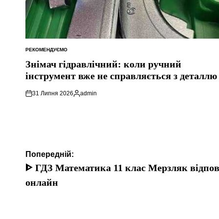
РЕКОМЕНДУЄМО
ОПУБЛІКУВАТИ
У
Знімач гідравлічний: коли ручний
інструмент вже не справляється з деталлю
31 Липня 2026
admin
Опубліковано
Навігація
Попередній:
записів
ᐈ ГДЗ Математика 11 клас Мерзляк відпові
онлайн