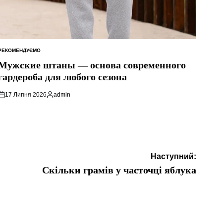
РЕКОМЕНДУЄМО
ОПУБЛІКУВАТИ
У
Мужские штаны — основа современного
гардероба для любого сезона
17 Липня 2026
admin
Опубліковано
Наступний:
Скільки грамів у часточці яблука