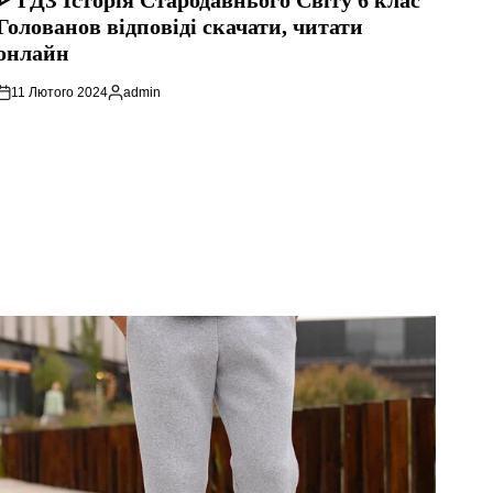
ᐈ ГДЗ Історія Стародавнього Свiту 6 клас
Голованов відповіді скачати, читати
онлайн
11 Лютого 2024
admin
Опубліковано