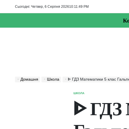
Перейти
Сьогодні: Четвер, 6 Серпня 2026
10
:
11
:
50
PM
до
вмісту
Ко
Домашня
Школа
ᐈ ГДЗ Математики 5 клас Гальперіна – Підсумко
ШКОЛА
ОПУБЛІКУВАТИ
У
ᐈ ГДЗ 