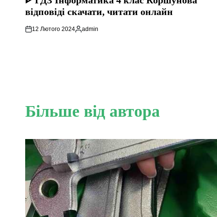
ᐈ ГДЗ Інформатика 4 клас Коршунова
відповіді скачати, читати онлайн
12 Лютого 2024
admin
Опубліковано
Більше від автора