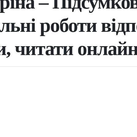
ріна – Підсумков
льні роботи відп
и, читати онлай