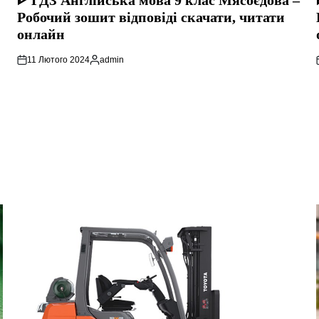
ᐈ ГДЗ Англійська мова 9 клас Мясоєдова –
Робочий зошит відповіді скачати, читати
онлайн
11 Лютого 2024
admin
Опубліковано