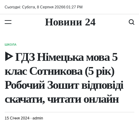
Перейти
Сьогодні: Субота, 8 Серпня 2026
6
:
01
:
27
PM
до
вмісту
Новини 24
ШКОЛА
ОПУБЛІКУВАТИ
У
ᐈ ГДЗ Німецька мова 5
клас Сотникова (5 рік)
Робочий Зошит відповіді
скачати, читати онлайн
15 Січня 2024
admin