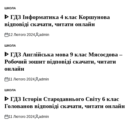
ШКОЛА
ОПУБЛІКУВАТИ
У
ᐈ ГДЗ Інформатика 4 клас Коршунова
відповіді скачати, читати онлайн
12 Лютого 2024
admin
Опубліковано
ШКОЛА
ОПУБЛІКУВАТИ
У
ᐈ ГДЗ Англійська мова 9 клас Мясоєдова –
Робочий зошит відповіді скачати, читати
онлайн
11 Лютого 2024
admin
Опубліковано
ШКОЛА
ОПУБЛІКУВАТИ
У
ᐈ ГДЗ Історія Стародавнього Свiту 6 клас
Голованов відповіді скачати, читати онлайн
11 Лютого 2024
admin
Опубліковано