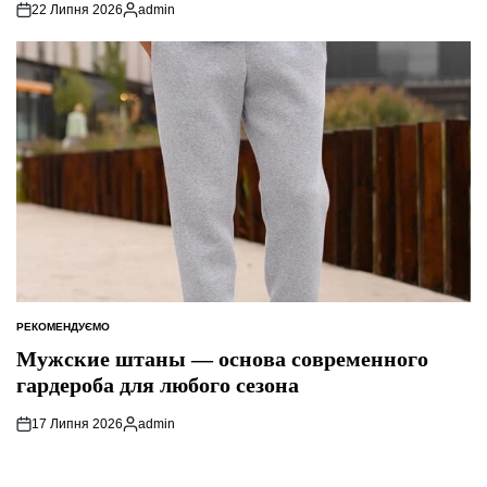
22 Липня 2026
admin
Опубліковано
РЕКОМЕНДУЄМО
ОПУБЛІКУВАТИ
У
Мужские штаны — основа современного
гардероба для любого сезона
17 Липня 2026
admin
Опубліковано