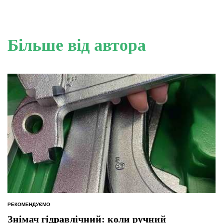
Більше від автора
РЕКОМЕНДУЄМО
ОПУБЛІКУВАТИ
У
Знімач гідравлічний: коли ручний