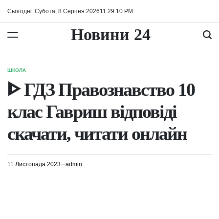
Перейти
Сьогодні: Субота, 8 Серпня 2026
11
:
29
:
10
PM
до
вмісту
Новини 24
ШКОЛА
ОПУБЛІКУВАТИ
У
ᐈ ГДЗ Правознавство 10
клас Гавриш відповіді
скачати, читати онлайн
11 Листопада 2023
admin