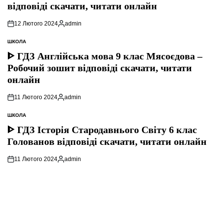
відповіді скачати, читати онлайн
12 Лютого 2024
admin
Опубліковано
ШКОЛА
ОПУБЛІКУВАТИ
У
ᐈ ГДЗ Англійська мова 9 клас Мясоєдова –
Робочий зошит відповіді скачати, читати
онлайн
11 Лютого 2024
admin
Опубліковано
ШКОЛА
ОПУБЛІКУВАТИ
У
ᐈ ГДЗ Історія Стародавнього Свiту 6 клас
Голованов відповіді скачати, читати онлайн
11 Лютого 2024
admin
Опубліковано