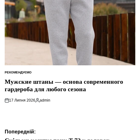
РЕКОМЕНДУЄМО
ОПУБЛІКУВАТИ
У
Мужские штаны — основа современного
гардероба для любого сезона
17 Липня 2026
admin
Опубліковано
Навігація
Попередній: