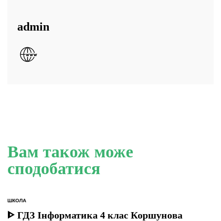
admin
Вам також може
сподобатися
ШКОЛА
ОПУБЛІКУВАТИ
У
ᐈ ГДЗ Інформатика 4 клас Коршунова