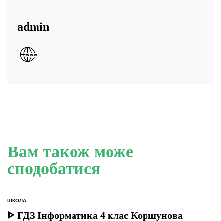
admin
Вам також може
сподобатися
ШКОЛА
ОПУБЛІКУВАТИ
У
ᐈ ГДЗ Інформатика 4 клас Коршунова