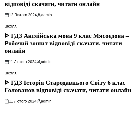
відповіді скачати, читати онлайн
12 Лютого 2024
admin
Опубліковано
ШКОЛА
ОПУБЛІКУВАТИ
У
ᐈ ГДЗ Англійська мова 9 клас Мясоєдова –
Робочий зошит відповіді скачати, читати
онлайн
11 Лютого 2024
admin
Опубліковано
ШКОЛА
ОПУБЛІКУВАТИ
У
ᐈ ГДЗ Історія Стародавнього Свiту 6 клас
Голованов відповіді скачати, читати онлайн
11 Лютого 2024
admin
Опубліковано