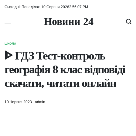
Перейти
Сьогодні: Понеділок, 10 Серпня 2026
2
:
56
:
07
PM
до
вмісту
Новини 24
ШКОЛА
ОПУБЛІКУВАТИ
У
ᐈ ГДЗ Тест-контроль
географія 8 клас відповіді
скачати, читати онлайн
10 Червня 2023
admin