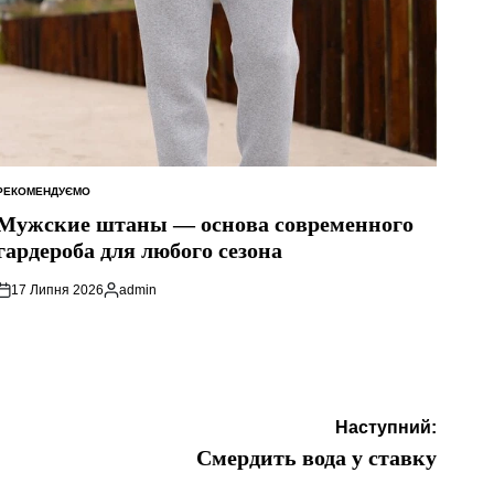
РЕКОМЕНДУЄМО
ОПУБЛІКУВАТИ
У
Мужские штаны — основа современного
гардероба для любого сезона
17 Липня 2026
admin
Опубліковано
Наступний:
Смердить вода у ставку