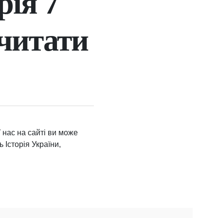
рія 7
 читати
У нас на сайті ви може
 Історія України,