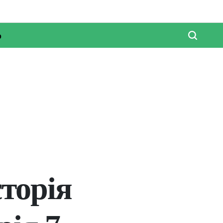
о
торія