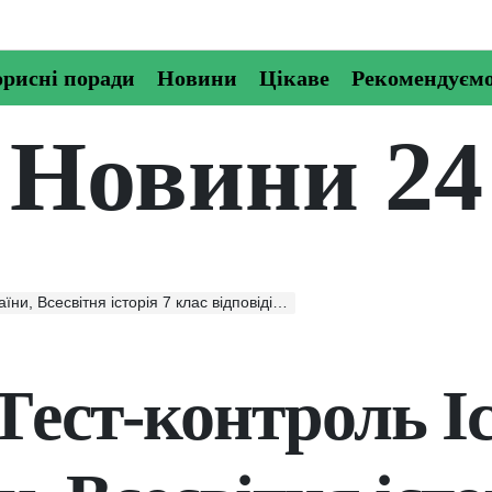
рисні поради
Новини
Цікаве
Рекомендуєм
Новини 24
тня історія 7 клас відповіді скачати, читати онлайн
Tест-контроль Іс