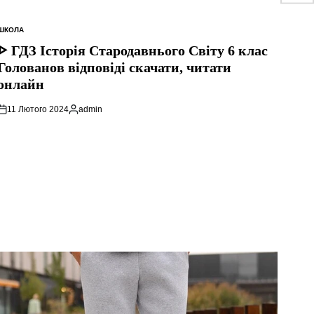
ШКОЛА
ОПУБЛІКУВАТИ
У
ᐈ ГДЗ Історія Стародавнього Свiту 6 клас
Голованов відповіді скачати, читати
онлайн
11 Лютого 2024
admin
Опубліковано