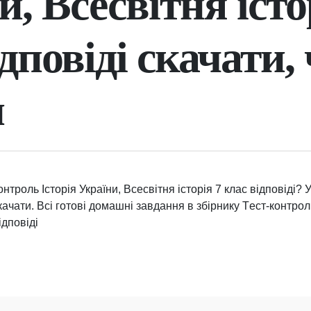
, Всесвітня істо
дповіді скачати,
н
нтроль Історія України, Всесвітня історія 7 клас відповіді? 
качати. Всі готові домашні завдання в збірнику Tест-контроль
ідповіді