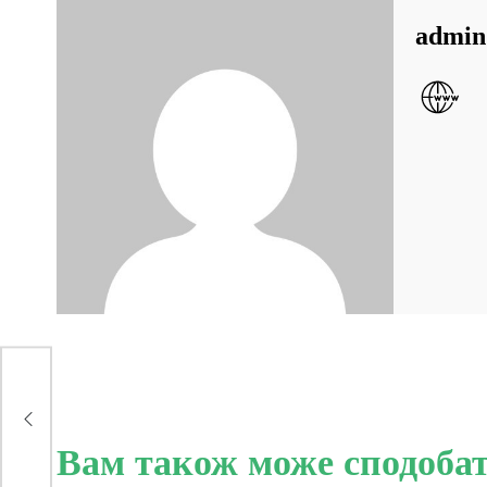
admin
ко,
і
Вам також може сподоба