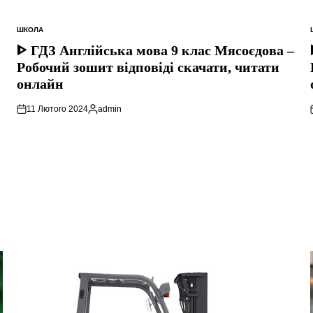
ШКОЛА
ОПУБЛІКУВАТИ
У
ᐈ ГДЗ Англійська мова 9 клас Мясоєдова –
Робочий зошит відповіді скачати, читати
онлайн
11 Лютого 2024
admin
Опубліковано