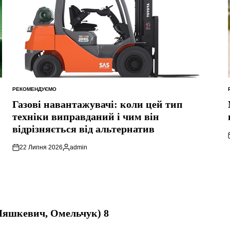
РЕКОМЕНДУЄМО
ОПУБЛІКУВАТИ
У
Газові навантажувачі: коли цей тип
техніки виправданий і чим він
відрізняється від альтернатив
22 Липня 2026
admin
Опубліковано
Ляшкевич, Омельчук) 8