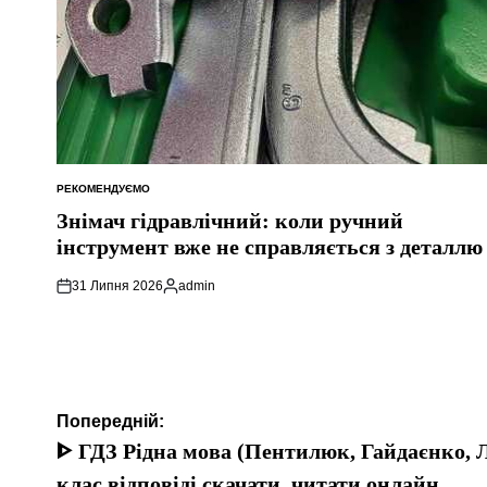
РЕКОМЕНДУЄМО
ОПУБЛІКУВАТИ
У
Знімач гідравлічний: коли ручний
інструмент вже не справляється з деталлю
31 Липня 2026
admin
Опубліковано
Навігація
Попередній:
записів
ᐈ ГДЗ Рідна мова (Пентилюк, Гайдаєнко, 
клас відповіді скачати, читати онлайн