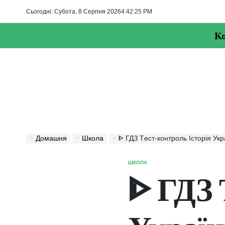
Перейти
Сьогодні: Субота, 8 Серпня 2026
4
:
42
:
25
PM
до
вмісту
Ко
Домашня
Школа
ᐈ ГДЗ Tест-контроль Історія України, Всесві
ШКОЛА
ОПУБЛІКУВАТИ
У
ᐈ ГДЗ 