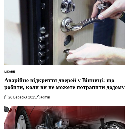
ЦІКАВЕ
ОПУБЛІКУВАТИ
У
Аварійне відкриття дверей у Вінниці: що
робити, коли ви не можете потрапити додому
20 Вересня 2025
admin
Опубліковано