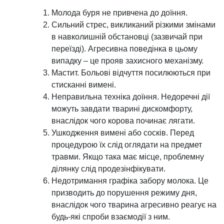
Молода буря не привчена до доїння.
Сильний стрес, викликаний різкими змінами
в навколишній обстановці (зазвичай при
переїзді). Агресивна поведінка в цьому
випадку – це прояв захисного механізму.
Мастит. Больові відчуття посилюються при
стисканні вимені.
Неправильна техніка доїння. Недоречні дії
можуть завдати тварині дискомфорту,
внаслідок чого корова починає лягати.
Ушкодження вимені або сосків. Перед
процедурою їх слід оглядати на предмет
травми. Якщо така має місце, проблемну
ділянку слід продезінфікувати.
Недотримання графіка забору молока. Це
призводить до порушення режиму дня,
внаслідок чого тварина агресивно реагує на
будь-які спроби взаємодії з ним.