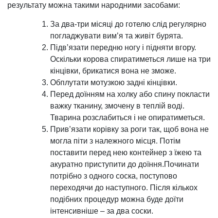
результату можна такими народними засобами:
За два-три місяці до готелю слід регулярно
погладжувати вим’я та живіт бурята.
Підв’язати передню ногу і підняти вгору.
Оскільки корова спиратиметься лише на три
кінцівки, брикатися вона не зможе.
Обплутати мотузкою задні кінцівки.
Перед доїнням на холку або спину покласти
важку тканину, змочену в теплій воді.
Тварина розслабиться і не опиратиметься.
Прив’язати корівку за роги так, щоб вона не
могла піти з належного місця. Потім
поставити перед нею контейнер з їжею та
акуратно приступити до доїння.Починати
потрібно з одного соска, поступово
переходячи до наступного. Після кількох
подібних процедур можна буде доїти
інтенсивніше – за два соски.