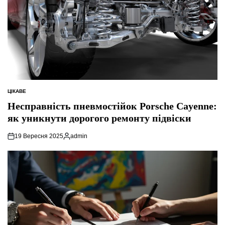
ЦІКАВЕ
ОПУБЛІКУВАТИ
У
Несправність пневмостійок Porsche Cayenne:
як уникнути дорогого ремонту підвіски
19 Вересня 2025
admin
Опубліковано