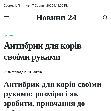
Перейти
Сьогодні: П’ятниця, 7 Серпня 2026
9
:
43
:
10
PM
до
вмісту
Новини 24
ЦІКАВЕ
ОПУБЛІКУВАТИ
У
Антибрик для корів
своїми руками
22 Листопада 2023
admin
Антибрик для корів своїми
руками: розміри і як
зробити, привчання до