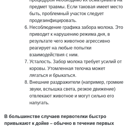
предмет травмы. Если таковая имеет место
быть, проблемный участок следует
продезинфицировать.
Несоблюдение графика забора молока. Это
приводит к нарушению режима дня, в
результате чего животное агрессивно
реагирует на любые попытки
взаимодействия с ним.
Усталость. Забор молока требует усилий от
коровы. Утомленная телочка может
лягаться и брыкаться.
Внешние раздражители (например, громкие
звуки, вспышка света, резкое движение)
отвлекают животное и могут сильно его
напугать.
В большинстве случаев первотелки быстро
привыкают к дойке – обычно в течение первых