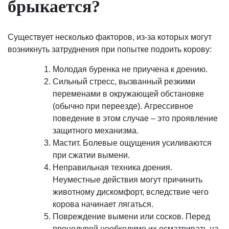
брыкается?
Существует несколько факторов, из-за которых могут
возникнуть затруднения при попытке подоить корову:
Молодая буренка не приучена к доению.
Сильный стресс, вызванный резкими
переменами в окружающей обстановке
(обычно при переезде). Агрессивное
поведение в этом случае – это проявление
защитного механизма.
Мастит. Болевые ощущения усиливаются
при сжатии вымени.
Неправильная техника доения.
Неуместные действия могут причинить
животному дискомфорт, вследствие чего
корова начинает лягаться.
Повреждение вымени или сосков. Перед
процедурой необходимо их осматривать на