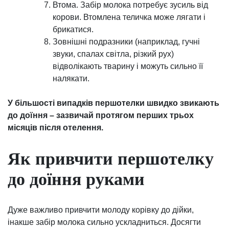
Втома. Забір молока потребує зусиль від
корови. Втомлена теличка може лягати і
брикатися.
Зовнішні подразники (наприклад, гучні
звуки, спалах світла, різкий рух)
відволікають тварину і можуть сильно її
налякати.
У більшості випадків першотелки швидко звикають
до доїння – зазвичай протягом перших трьох
місяців після отелення.
Як привчити першотелку
до доїння руками
Дуже важливо привчити молоду корівку до дійки,
інакше забір молока сильно ускладниться. Досягти