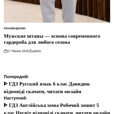
РЕКОМЕНДУЄМО
ОПУБЛІКУВАТИ
У
Мужские штаны — основа современного
гардероба для любого сезона
17 Липня 2026
admin
Опубліковано
Навігація
Попередній:
записів
ᐈ ГДЗ Русский язык 6 клас Давидюк
відповіді скачати, читати онлайн
Наступний:
ᐈ ГДЗ Англійська мова Робочий зошит 5
клас Несвіт відповіді скачати, читати онлайн