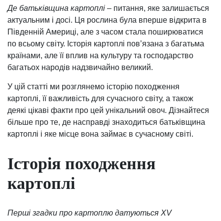
Де батьківщина картоплі
– питання, яке залишається
актуальним і досі. Ця рослина була вперше відкрита в
Південній Америці, але з часом стала поширюватися
по всьому світу. Історія картоплі пов’язана з багатьма
країнами, але її вплив на культуру та господарство
багатьох народів надзвичайно великий.
У цій статті ми розглянемо історію походження
картоплі, її важливість для сучасного світу, а також
деякі цікаві факти про цей унікальний овоч. Дізнайтеся
більше про те, де насправді знаходиться батьківщина
картоплі і яке місце вона займає в сучасному світі.
Історія походження
картоплі
Перші згадки про картоплю датуються XV