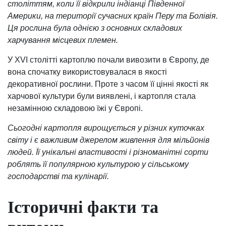
століттям, коли її відкрили індіанці Південної
Америки, на території сучасних країн Перу та Болівія.
Ця рослина була однією з основних складових
харчування місцевих племен.
У XVI столітті картоплю почали вивозити в Європу, де
вона спочатку використовувалася в якості
декоративної рослини. Проте з часом її цінні якості як
харчової культури були виявлені, і картопля стала
незамінною складовою їжі у Європі.
Сьогодні картопля вирощується у різних куточках
світу і є важливим джерелом живлення для мільйонів
людей. Її унікальні властивості і різноманітні сорти
роблять її популярною культурою у сільському
господарстві та кулінарії.
Історичні факти та