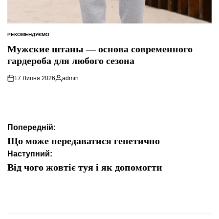
РЕКОМЕНДУЄМО
ОПУБЛІКУВАТИ
У
Мужские штаны — основа современного
гардероба для любого сезона
17 Липня 2026
admin
Опубліковано
Навігація
Попередній:
записів
Що може передаватися генетично
Наступний:
Від чого жовтіє туя і як допомогти