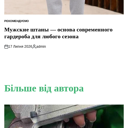
РЕКОМЕНДУЄМО
ОПУБЛІКУВАТИ
У
Мужские штаны — основа современного
гардероба для любого сезона
17 Липня 2026
admin
Опубліковано
Більше від автора