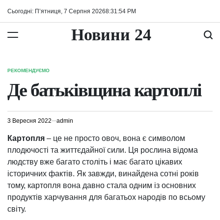
Перейти
Сьогодні: П’ятниця, 7 Серпня 2026
8
:
31
:
55
PM
до
вмісту
Новини 24
РЕКОМЕНДУЄМО
ОПУБЛІКУВАТИ
У
Де батьківщина картоплі
3 Вересня 2022
admin
Картопля
– це не просто овоч, вона є символом
плодючості та життєдайної сили. Ця рослина відома
людству вже багато століть і має багато цікавих
історичних фактів. Як завжди, винайдена сотні років
тому, картопля вона давно стала одним із основних
продуктів харчування для багатьох народів по всьому
світу.