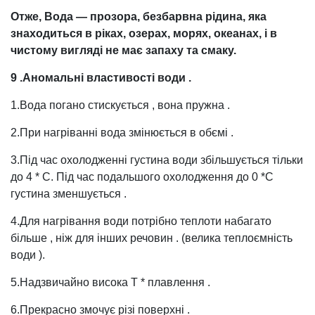
Отже, Вода
— прозора, безбарвна рідина, яка
знаходиться в ріках, озерах, морях, океанах, і в
чистому вигляді не має запаху та смаку.
9 .Аномальні
властивості
води .
1.Вода погано стискується , вона пружна .
2.При нагріванні вода змінюється в обємі .
3.Під час охолодженні густина води збільшується тільки
до 4 * С. Під час подальшого охолодження до 0 *С
густина зменшується .
4.Для нагрівання води потрібно теплоти набагато
більше , ніж для інших речовин . (велика теплоємність
води ).
5.Надзвичайно висока Т * плавлення .
6.Прекрасно змочує різі поверхні .