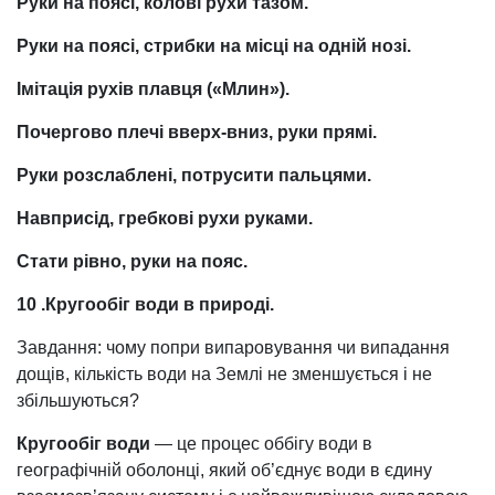
Руки на поясі, колові рухи тазом.
Руки на поясі, стрибки на місці на одній нозі.
Імітація рухів плавця («Млин»).
Почергово плечі вверх-вниз, руки прямі.
Руки розслаблені, потрусити пальцями.
Навприсід, гребкові рухи руками.
Стати рівно, руки на пояс.
10 .Кругообіг води в природі.
Завдання: чому попри випаровування чи випадання
дощів, кількість води на Землі не зменшується і не
збільшуються?
Кругообіг води
— це процес оббігу води в
географічній оболонці, який об’єднує води в єдину