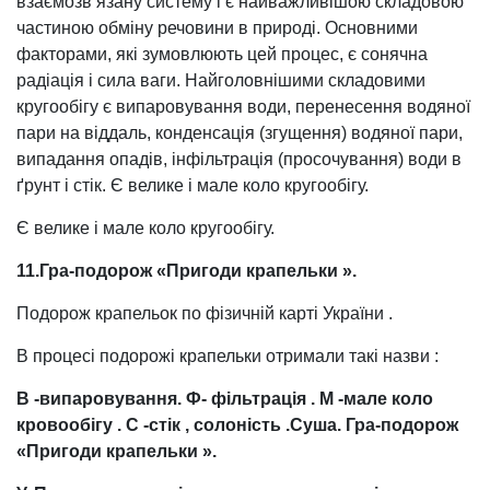
взаємозв’язану систему і є найважливішою складовою
частиною обміну речовини в природі. Основними
факторами, які зумовлюють цей процес, є сонячна
радіація і сила ваги. Найголовнішими складовими
кругообігу є випаровування води, перенесення водяної
пари на віддаль, конденсація (згущення) водяної пари,
випадання опадів, інфільтрація (просочування) води в
ґрунт і стік. Є велике і мале коло кругообігу.
Є велике і мале коло кругообігу.
11.Гра-подорож «Пригоди
крапельки ».
Подорож крапельок по фізичній карті України .
В процесі подорожі крапельки отримали такі назви :
В
-випаровування.
Ф-
фільтрація
. М
-мале коло
кровообігу .
С
-стік , солоність .Суша.
Гра-подорож
«Пригоди
крапельки ».