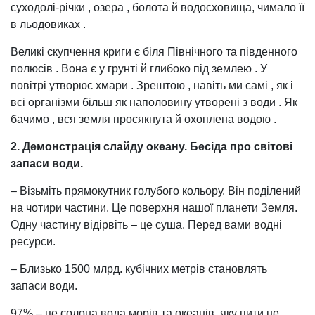
суходолі-річки , озера , болота й водосховища, чимало її
в льодовиках .
Великі скупчення криги є біля Північного та південного
полюсів . Вона є у грунті й глибоко під землею . У
повітрі утворює хмари . Зрештою , навіть ми самі , як і
всі організми більш як наполовину утворені з води . Як
бачимо , вся земля просякнута й охоплена водою .
2. Демонстрація слайду океану. Бесіда про світові
запаси води.
– Візьміть прямокутник голубого кольору. Він поділений
на чотири частини. Це поверхня нашої планети Земля.
Одну частину відірвіть – це суша. Перед вами водні
ресурси.
– Близько 1500 млрд. кубічних метрів становлять
запаси води.
97% – це солона вода морів та океанів, яку пити не