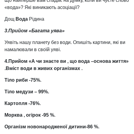
Що найперше вам спадає на думку, коли ви чуєте слово
«вода»? Які виникають асоціації?
Дощ
Вода
Рідина
3.Прийом «Багата уява»
Уявіть нашу планету без води. Опишіть картини, які ви
намалювали в своїй уяві.
4.Прийом «А
чи
знаєте
ви
, що
вода –основа
життя»
.Вміст
води
в
живих
організмах .
Тіло риби -75%.
Тіло медузи – 99%.
Картопля -76%.
Морква , огірок -95 %.
Організм
новонародженої
дитини-86 %.