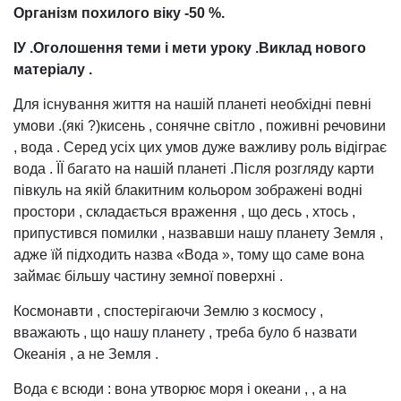
Організм
похилого
віку -50 %.
ІУ .Оголошення
теми і мети уроку .Виклад
нового
матеріалу .
Для існування життя на нашій планеті необхідні певні
умови .(які ?)кисень , сонячне світло , поживні речовини
, вода . Серед усіх цих умов дуже важливу роль відіграє
вода . ЇЇ багато на нашій планеті .Після розгляду карти
півкуль на якій блакитним кольором зображені водні
простори , складається враження , що десь , хтось ,
припустився помилки , назвавши нашу планету Земля ,
адже їй підходить назва «Вода », тому що саме вона
займає більшу частину земної поверхні .
Космонавти , спостерігаючи Землю з космосу ,
вважають , що нашу планету , треба було б назвати
Океанія , а не Земля .
Вода є всюди : вона утворює моря і океани , , а на