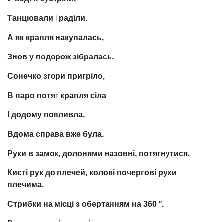
Танцювали і раділи.
А як крапля накупалась,
Знов у подорож зібралась.
Сонечко згори пригріло,
В паро потяг крапля сіла
І додому попливла,
Вдома справа вже була.
Руки в замок, долонями назовні, потягнутися.
Кисті рук до плечей, колові почергові рухи
плечима.
Стрибки на місці з обертанням на 360 °.