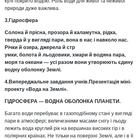
кулі покрито водою. Роль води для живої та неживої
природи дуже важлива.
3.Гідросфера
Солона й прісна, прозора й каламутна, рідка,
тверда й у вигляді пари, вона в нас і навколо нас.
Річки й озера, джерела й стр
умки, болота й льодовики, хмари й водяна пара,
моря та океани — усі разом вони утворюють єдину
водну оболонку Землі.
4.Випереджальне завдання учнів.Презентація міні-
проекту «Вода на Землі».
ГІДРОСФЕРА — ВОДНА ОБОЛОНКА ПЛАНЕТИ.
Багато води перебуває в газоподібному стані у вигляді
пари в атмосфері; величезними масами снігу і льоду
лежить вода круглий рік на вершинах високих гір і в
полярних країнах. Не тільки на поверхні Землі, але і в її