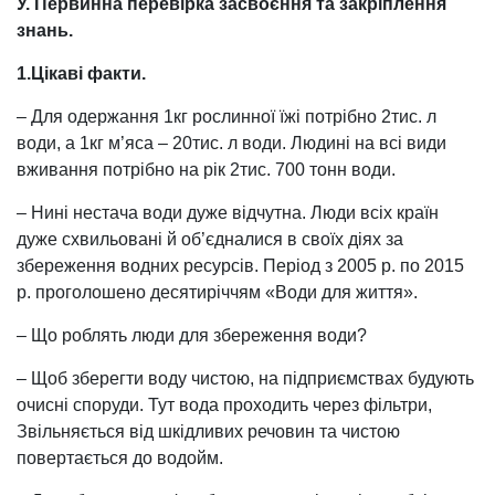
У. Первинна
перевірка засвоєння
та
закріплення
знань.
1.Цікаві факти.
– Для одержання 1кг рослинної їжі потрібно 2тис. л
води, а 1кг м’яса – 20тис. л води. Людині на всі види
вживання потрібно на рік 2тис. 700 тонн води.
– Нині нестача води дуже відчутна. Люди всіх країн
дуже схвильовані й об’єдналися в своїх діях за
збереження водних ресурсів. Період з 2005 р. по 2015
р. проголошено десятиріччям «Води для життя».
– Що роблять люди для збереження води?
– Щоб зберегти воду чистою, на підприємствах будують
очисні споруди. Тут вода проходить через фільтри,
Звільняється від шкідливих речовин та чистою
повертається до водойм.