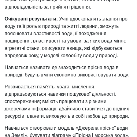
відповідальність за прийняті рішення. .
Очікувані результати:
Учні вдосконалять знання про
воду та її роль в природі та житті людини, зможуть
пояснювати властивості води, її походження,
поширення, властивості та умови, за яких вода міняє
агрегатні стани, описувати явища, які відбуваються
впродовж року, у моделі колообігу води у природі.
Навчаться називати де знаходиться прісна вода в
природі, будуть вміти економно використовувати воду.
Розвивається пам’ять, увага, мислення,
відпрацьовуються навички пошукової діяльності,
спостереження; вміють працювати з різними
джерелами інформації; дбайливо ставитися до водних
ресурсів планети, виховують в собі любов до природи.
Навчаться створювати модель «Джерела прісної води
на Землі», будувати діаграму «Прісна і морська вода».