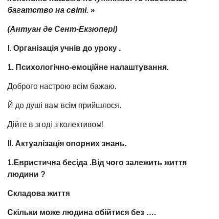
багатство на світі. »
(Антуан де Сент-Екзюпері)
І. Організація
учнів
до уроку .
1. Психологічно-емоційне налаштування.
Доброго настрою всім бажаю.
Й до душі вам всім прийшлося.
Дійте в згоді з колективом!
ІІ. Актуалізація опорних знань.
1.Евристична
бесіда .Від
чого залежить життя
людини ?
Складова життя
Скільки
може
людина
обійтися
без
….