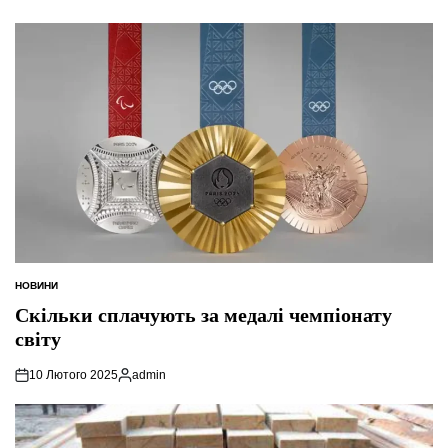
НОВИНИ
ОПУБЛІКУВАТИ
У
Скільки сплачують за медалі чемпіонату
світу
10 Лютого 2025
admin
Опубліковано