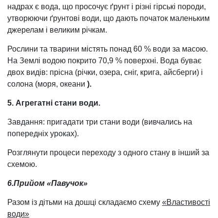
надрах є вода, що просочує ґрунт і різні гірські породи,
утворюючи ґрунтові води, що дають початок маленьким
джерелам і великим річкам.
Рослини та тварини містять понад 60 % води за масою.
На Землі водою покрито 70,9 % поверхні. Вода буває
двох видів: прісна (річки, озера, сніг, крига, айсберги) і
солона (моря, океани
).
5. Агрегатні стани води.
Завдання: пригадати три стани води (вивчались на
попередніх уроках).
Розглянути процеси переходу з одного стану в інший за
схемою.
6.Прийом «Павучок»
Разом із дітьми на дошці складаємо схему
«Властивості
води»