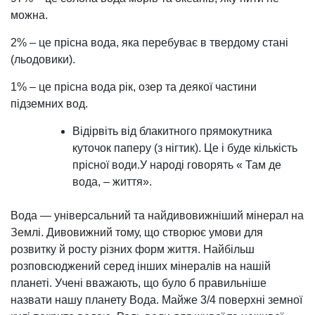
можна.
2% – це прісна вода, яка перебуває в твердому стані
(льодовики).
1% – це прісна вода рік, озер та деякої частини
підземних вод.
Відірвіть від блакитного прямокутника
куточок паперу (з нігтик). Це і буде кількість
прісної води.У народі говорять « Там де
вода, – життя».
Вода — універсальний та найдивовижніший мінерал на
Землі. Дивовижний тому, що створює умови для
розвитку й росту різних форм життя. Найбільш
розповсюджений серед інших мінералів на нашій
планеті. Учені вважають, що було б правильніше
назвати нашу планету Вода. Майже 3/4 поверхні земної