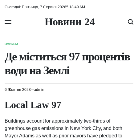
Перейти
Сьогодні: П’ятниця, 7 Серпня 2026
5
:
18
:
50
AM
до
вмісту
Новини 24
НОВИНИ
ОПУБЛІКУВАТИ
У
Де міститься 97 процентів
води на Землі
6 Жовтня 2023
admin
Local Law 97
Buildings account for approximately two-thirds of
greenhouse gas emissions in New York City, and both
Mayor Adams as well as prior mayors have pledged to