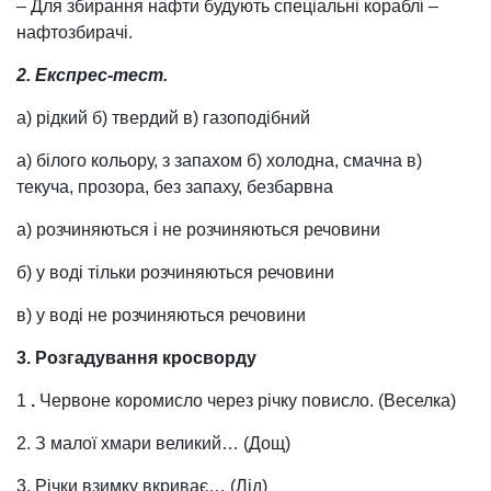
– Для збирання нафти будують спеціальні кораблі –
нафтозбирачі.
2. Експрес-тест.
а) рідкий б) твердий в) газоподібний
а) білого кольору, з запахом б) холодна, смачна в)
текуча, прозора, без запаху, безбарвна
а) розчиняються і не розчиняються речовини
б) у воді тільки розчиняються речовини
в) у воді не розчиняються речовини
3. Розгадування кросворду
1
.
Червоне коромисло через річку повисло. (Веселка)
2. З малої хмари великий… (Дощ)
3. Річки взимку вкриває… (Лід)