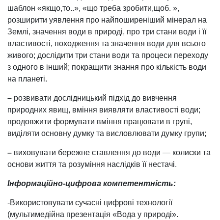
шаблон «якщо,то..», «що треба зробити,щоб. »,
розширити уявлення про найпоширеніший мінерал на
Землі, значення води в природі, про три стани води і її
властивості, походження та значення води для всього
живого; дослідити три стани води та процеси переходу
з одного в інший; покращити знання про кількість води
на планеті.
–
розвивати дослідницький підхід до вивчення
природних явищ, вміння виявляти властивості води;
продовжити формувати вміння працювати в групі,
виділяти основну думку та висловлювати думку групи;
–
виховувати бережне ставлення до води — колиски та
основи життя та розуміння наслідків її нестачі.
Інформаційно-цифрова компетентність:
-Використовувати сучасні цифрові технології
(мультимедійна презентація «Вода у природі».