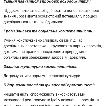
Уміння навчатися впродовж всього
життя :
-Вддосконалювати свої здібності та поповнювати нові
знання , розвивати особистісний потенціал у процесі
дослідницької та творчої діяльності.
Громадянська та соціальна компетентність:
Уміння конструктивно співпрацювати під час
досліджень, спостережень,групових та парних проєктів,
дотримання правил поводження з природними
об’єктами для збереження здоров’я і довкілля.
Загальнокультурна компетентність :
Дотримуватися норм мовленнєвої культури.
Підприємливості та фінансової грамотності:
-Ініціативність, спроможність використовувати
можливості реалізовувати ідеї у виконанні проєктів та
кориснтих для громади ініціатив , готовність брати