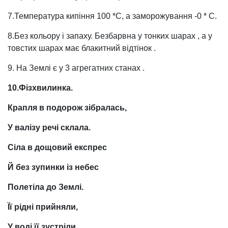
7.Температура кипіння 100 *С, а заморожування -0 * С.
8.Без кольору і запаху. Безбарвна у тонких шарах , а у
товстих шарах має блакитний відтінок .
9. На Землі є у 3 агрегатних станах .
10.Фізхвилинка.
Крапля в подорож зібралась,
У валізу речі склала.
Сіла в дощовий експрес
Й без зупинки із небес
Полетіла до Землі.
Її рідні прийняли,
У воді її зустріли,