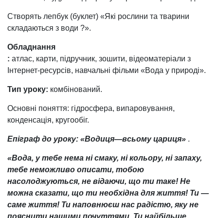
Створять лепбук (буклет) «Які рослини та тварини
складаються з води ?».
Обладнання
:
атлас, карти, підручник, зошити, відеоматеріали з
Інтернет-ресурсів, навчальні фільми «Вода у природі».
Тип уроку:
комбінований.
Основні поняття: гідросфера, випаровування,
конденсація, кругообіг.
Епіграф до уроку: «Водиця—всьому цариця»
.
«Вода, у тебе нема ні смаку, ні кольору, ні запаху,
тебе неможливо описати, тобою
насолоджуються, не відаючи, що ти таке! Не
можна сказати, що ти необхідна для життя! Ти —
саме життя! Ти наповнюєш нас радістю, яку не
пояснити нашими почуттями. Ти найбільше