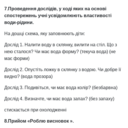
7.Проведення
дослідів, у ході яких на основі
спостережень учні
усвідомлюють властивості
води-рідини.
На дошці схема, яку заповнюють діти:
Дослід 1. Налити воду в склянку, вилити на стіл. Що з
нею сталося? Чи має вода форму? (текуча вода) (не
має форми)
Дослід 2. Опустіть ложку в склянку з водою. Чи добре її
видно? (вода прозора)
Дослід 3. Подивіться, чи має вода колір? (безбарвна)
Дослід 4. Визначте, чи має вода запах? (без запаху)
стискається при охолодженні
8.Прийом
«Роблю
висновок ».