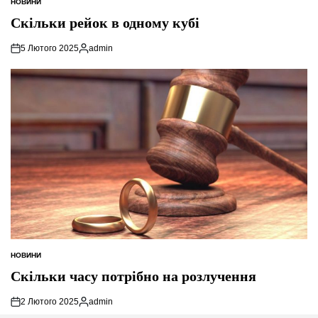
НОВИНИ
ОПУБЛІКУВАТИ
У
Скільки рейок в одному кубі
5 Лютого 2025
admin
Опубліковано
НОВИНИ
ОПУБЛІКУВАТИ
У
Скільки часу потрібно на розлучення
2 Лютого 2025
admin
Опубліковано