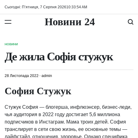
Перейти
Сьогодні: П’ятниця, 7 Серпня 2026
10
:
33
:
55
AM
до
вмісту
Новини 24
НОВИНИ
ОПУБЛІКУВАТИ
У
Де жила Софія стужук
28 Листопада 2022
admin
София Стужук
Стужук София — блогерша, инфлюэнсер, бизнес-леди,
чья аудитория в 2022 году достигает 5,6 миллиона
подписчиков в Инстаграм. Мама троих детей. София
транслирует в сети свою жизнь, ее основные темы —
лайфстайл, отношения, здоровье. Однако специфика