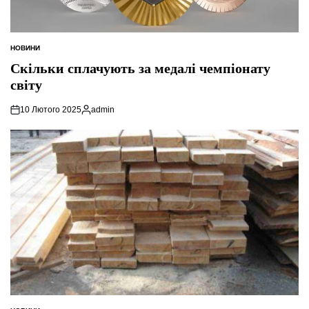
НОВИНИ
ОПУБЛІКУВАТИ
У
Скільки сплачують за медалі чемпіонату
світу
10 Лютого 2025
admin
Опубліковано