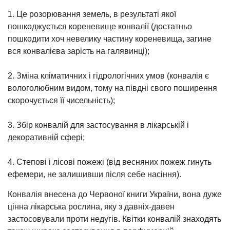
1. Це розорювання земель, в результаті якої
пошкоджується кореневище конвалії (достатньо
пошкодити хоч невелику частину кореневища, загине
вся конвалієва зарість на галявинці);
2. Зміна кліматичних і гідрологічних умов (конвалія є
вологолюбним видом, тому на півдні свого поширення
скорочується її чисельність);
3. Збір конвалій для застосування в лікарській і
декоративній сфері;
4. Степові і лісові пожежі (від весняних пожеж гинуть
ефемери, не залишивши після себе насіння).
Конвалія внесена до Червоної книги України, вона дуже
цінна лікарська рослина, яку з давніх-давен
застосовували проти недугів. Квітки конвалій знаходять