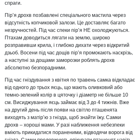
спраги.
Пір’я дрохв позбавлені спеціального мастила через
відсутність копчиковой залози. Це доставляє багато
незручностей. Під час спеки пір’я НЕ охолоджуються.
Птахам доводиться лягати на землю, широко
розправивши крила, і глибоко дихати через відкритий
дзьоб. Восени під час дощів пір’я промокають наскрізь,
а наступні за дощами заморозки роблять дрохв
абсолютно безпорадними.
Під час гніздування з квітня по травень самка відкладає
від одного до трьох яєць, що мають оливковий або
темно-зелений колір в цяточку і діаметр не більше 10
см. Висиджування яєць займає від 3 до 4 тижнів. Вже
на другий день після появи на світло пташенята
виходять з матір’ю з гнізда, щоб знайти їжу. Самки
дрохв – хороші мами. У разі наближення небезпеки
вміють прикидатися пораненими, відводячи ворога від
гнізда. Самки продовжують опікувати пташенят навіть