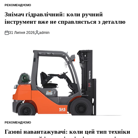
РЕКОМЕНДУЄМО
ОПУБЛІКУВАТИ
У
Знімач гідравлічний: коли ручний
інструмент вже не справляється з деталлю
31 Липня 2026
admin
Опубліковано
РЕКОМЕНДУЄМО
ОПУБЛІКУВАТИ
У
Газові навантажувачі: коли цей тип техніки