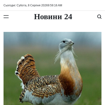
Перейти
Сьогодні: Субота, 8 Серпня 2026
9
:
59
:
17
AM
до
вмісту
Новини 24