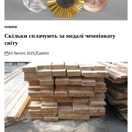
НОВИНИ
ОПУБЛІКУВАТИ
У
Скільки сплачують за медалі чемпіонату
світу
10 Лютого 2025
admin
Опубліковано