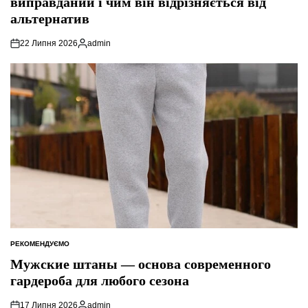
виправданий і чим він відрізняється від
альтернатив
22 Липня 2026
admin
Опубліковано
РЕКОМЕНДУЄМО
ОПУБЛІКУВАТИ
У
Мужские штаны — основа современного
гардероба для любого сезона
17 Липня 2026
admin