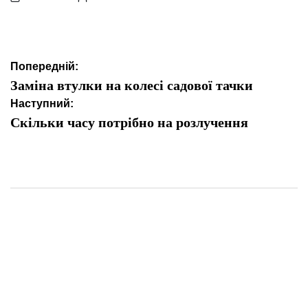
Опубліковано
Навігація
Попередній:
записів
Заміна втулки на колесі садової тачки
Наступний:
Скільки часу потрібно на розлучення