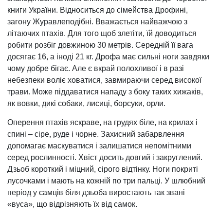
книги України. Відноситься до сімейства Дрофині,
загону Журавлеподібні. Вважається найважчою з
літаючих птахів. Для того щоб злетіти, їй доводиться
робити розбіг довжиною 30 метрів. Середній її вага
досягає 16, а іноді 21 кг. Дрофа має сильні ноги завдяки
чому добре бігає. Але є вкрай полохливої ​​і в разі
небезпеки воліє ховатися, завмираючи серед високої
трави. Може піддаватися нападу з боку таких хижаків,
як вовки, дикі собаки, лисиці, борсуки, орли.
Оперення птахів яскраве, на грудях біле, на крилах і
спині – сіре, руде і чорне. Захисний забарвлення
допомагає маскуватися і залишатися непомітними
серед рослинності. Хвіст досить довгий і закруглений.
Дзьоб короткий і міцний, сірого відтінку. Ноги покриті
лусочками і мають на кожній по три пальці. У шлюбний
період у самців біля дзьоба виростають так звані
«вуса», що відрізняють їх від самок.