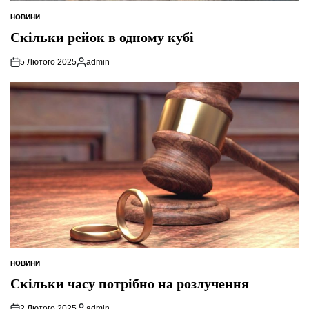
НОВИНИ
ОПУБЛІКУВАТИ
У
Скільки рейок в одному кубі
5 Лютого 2025
admin
Опубліковано
НОВИНИ
ОПУБЛІКУВАТИ
У
Скільки часу потрібно на розлучення
2 Лютого 2025
admin