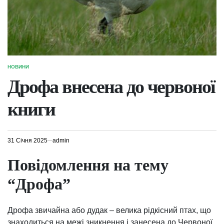
НОВИНИ
ОПУБЛІКУВАТИ
У
Дрофа внесена до червоної
книги
31 Січня 2025
admin
Повідомлення на тему
“Дрофа”
Дрофа звичайна або дудак – велика рідкісний птах, що
знаходиться на межі зникнення і занесена до Червоної