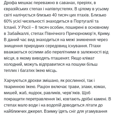
Дрофа мешкає переважно в саванах, преріях, в
євразійських степах і напівпустелях. В цілому в усьому
світі налічується близько 40 тисяч цих птахів. Близько
60% усієї чисельності знаходиться в Португалії та
Іспанії. У Росії – 8 тисяч особин, поширені в основному
в Забайкаллі, степах Північного Причорномор’я, Криму.
В даний час вид знаходиться на межі зникнення через
знищення природних середовищ існування. Птахи
вважаються осілими або перелітними в залежності від
місця, в якому виводять пташенят. Якщо клімат
холодний, можуть відправитися на пошуки більш
теплих і багатих їжею місць.
Харчуються дрохви змішано, як рослинної, так і
тваринною їжею. Раціон включає трави, злаки, комах,
мишей, жаб, ящірок, равликів, черв’яків. Щоб
покращити перетравлення їжі, ковтають дрібні камені. В
степах мало води і на водопій доводиться літати до
найближчих джерел. Взимку їдять сніг для угамування