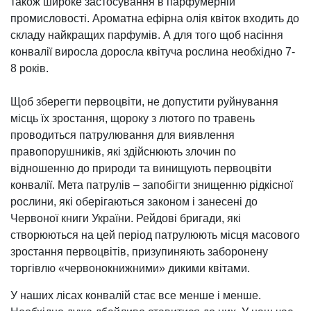
також широке застосування в парфумерній
промисловості. Ароматна ефірна олія квіток входить до
складу найкращих парфумів. А для того щоб насіння
конвалії виросла доросла квітуча рослина необхідно 7-
8 років.
Щоб зберегти первоцвіти, не допустити руйнування
місць їх зростання, щороку з лютого по травень
проводиться патрулювання для виявлення
правопорушників, які здійснюють злочин по
відношенню до природи та винищують первоцвіти
конвалії. Мета патрулів – запобігти знищенню рідкісної
рослини, які оберігаються законом і занесені до
Червоної книги України. Рейдові бригади, які
створюються на цей період патрулюють місця масового
зростання первоцвітів, призупиняють заборонену
торгівлю «червонокнижними» дикими квітами.
У наших лісах конвалій стає все менше і менше.