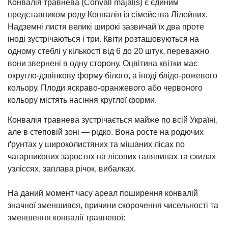
Конвалія травнева (Convall majalis) є єдиним
представником роду Конвалія із сімейства Лілейних.
Надземні листя великі широкі зазвичай їх два проте
іноді зустрічаються і три. Квіти розташовуються на
одному стеблі у кількості від 6 до 20 штук, переважно
вони звернені в одну сторону. Оцвітина квітки має
округло-дзвінкову форму білого, а іноді блідо-рожевого
кольору. Плоди яскраво-оранжевого або червоного
кольору містять насіння круглої форми.
Конвалія травнева зустрічається майже по всій Україні,
але в степовій зоні — рідко. Вона росте на родючих
ґрунтах у широколистяних та мішаних лісах по
чагарникових заростях на лісових галявинах та схилах
узліссях, заплава річок, вибалках.
На даний момент часу ареал поширення конвалій
значної зменшився, причини скорочення чисельності та
зменшення конвалії травневої: